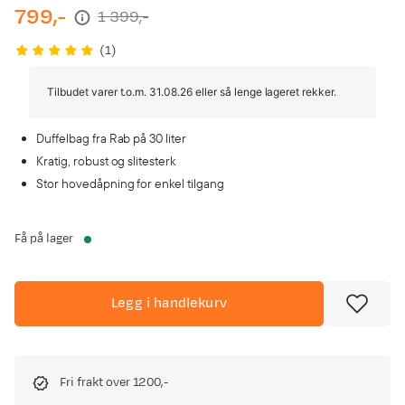
799,-
1 399,-
discounted
original
price
price
(
1
)
Tilbudet varer t.o.m. 31.08.26 eller så lenge lageret rekker.
Duffelbag fra Rab på 30 liter
Kratig, robust og slitesterk
Stor hovedåpning for enkel tilgang
Få på lager
Legg i handlekurv
Fri frakt over 1200,-