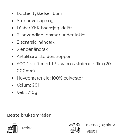
Dobbel tykkelse i bunn
Stor hovedåpning
Låsbar YKK-bagasjeglidelås
2 innvendige lommer under lokket
2 sentrale håndtak
2 endehåndtak
Avtakbare skulderstropper
600D-stoff med TPU vannavstøtende film (20
000mm)
Hovedmateriale: 100% polyester
Volum: 30l
Vekt: 710g
Beste bruksområder
Hverdag og aktiv
Reise
livsstil