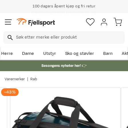
100 dagers åpent kjøp og fri retur
Klimakompensert lynrask levering
Herre
Dame
Utstyr
Sko og støvler
Barn
Akt
Sesongens nyheter her!
👉
Varemerker
Rab
-43%