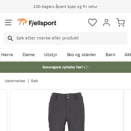
100 dagers åpent kjøp og fri retur
Herre
Dame
Utstyr
Sko og støvler
Barn
Akt
Sesongens nyheter her!
👉
Varemerker
Rab