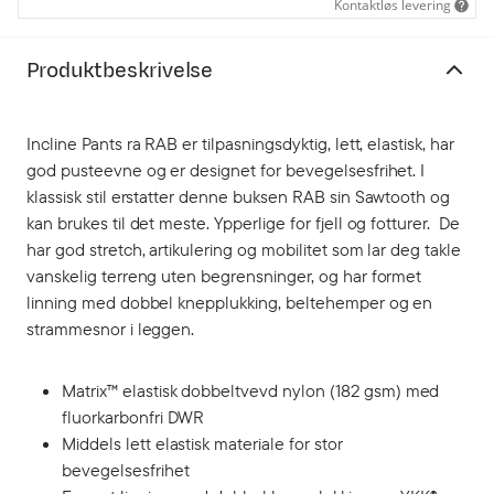
Kontaktløs levering
Produktbeskrivelse
Incline Pants ra RAB er tilpasningsdyktig, lett, elastisk, har
god pusteevne og er designet for bevegelsesfrihet. I
klassisk stil erstatter denne buksen RAB sin Sawtooth og
kan brukes til det meste. Ypperlige for fjell og fotturer. De
har god stretch, artikulering og mobilitet som lar deg takle
vanskelig terreng uten begrensninger, og har formet
linning med dobbel knepplukking, beltehemper og en
strammesnor i leggen.
Matrix™ elastisk dobbeltvevd nylon (182 gsm) med
fluorkarbonfri DWR
Middels lett elastisk materiale for stor
bevegelsesfrihet