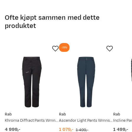
08.08.2025
1 299,-
Ofte kjøpt sammen med dette
produktet
-28%
Rab
Rab
Rab
Khroma Diffract Pants Wmns Black
Ascendor Light Pants Wmns Tempest Blue
Incline P
4 999,-
1 079,-
1 499,-
1 499,-