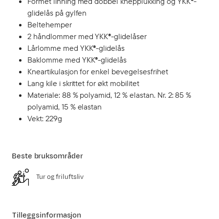
Formet linning med dobbel knepplukking og YKK®-
glidelås på gylfen
Beltehemper
2 håndlommer med YKK®-glidelåser
Lårlomme med YKK®-glidelås
Baklomme med YKK®-glidelås
Kneartikulasjon for enkel bevegelsesfrihet
Lang kile i skrittet for økt mobilitet
Materiale: 88 % polyamid, 12 % elastan. Nr. 2: 85 %
polyamid, 15 % elastan
Vekt: 229g
Beste bruksområder
Tur og friluftsliv
Tilleggsinformasjon