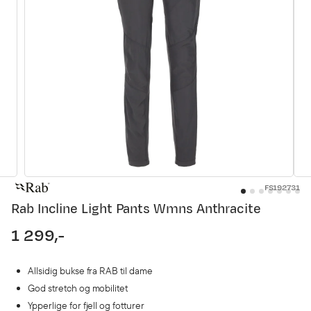
FS192731
Rab Incline Light Pants Wmns Anthracite
1 299,-
price
Allsidig bukse fra RAB til dame
God stretch og mobilitet
Ypperlige for fjell og fotturer