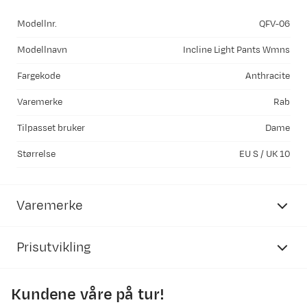
Modellnr.
QFV-06
Modellnavn
Incline Light Pants Wmns
Fargekode
Anthracite
Varemerke
Rab
Tilpasset bruker
Dame
Størrelse
EU S / UK 10
Varemerke
Prisutvikling
Kundene våre på tur!
1300