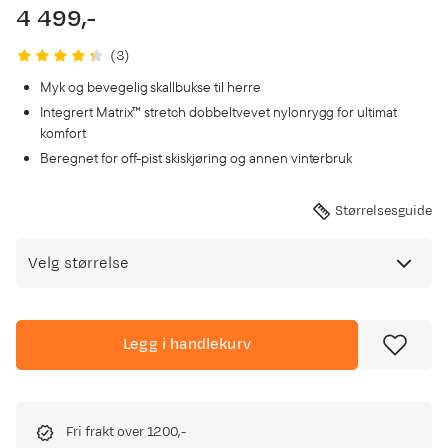
4 499,-
price
(
3
)
Myk og bevegelig skallbukse til herre
Integrert Matrix™ stretch dobbeltvevet nylonrygg for ultimat
komfort
Beregnet for off-pist skiskjøring og annen vinterbruk
Størrelsesguide
Velg størrelse
Legg i handlekurv
Fri frakt over 1200,-