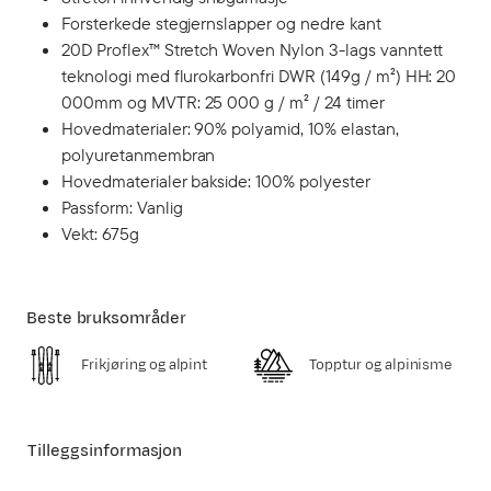
Forsterkede stegjernslapper og nedre kant
20D Proflex™ Stretch Woven Nylon 3-lags vanntett
teknologi med flurokarbonfri DWR (149g / m²) HH: 20
000mm og MVTR: 25 000 g / m² / 24 timer
Hovedmaterialer: 90% polyamid, 10% elastan,
polyuretanmembran
Hovedmaterialer bakside: 100% polyester
Passform: Vanlig
Vekt: 675g
Beste bruksområder
Frikjøring og alpint
Topptur og alpinisme
Tilleggsinformasjon