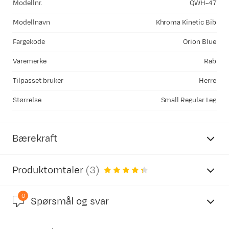
Modellnr.
QWH-47
Modellnavn
Khroma Kinetic Bib
Fargekode
Orion Blue
Varemerke
Rab
Tilpasset bruker
Herre
Størrelse
Small Regular Leg
Bærekraft
Produktomtaler
(
3
)
0
4.6
Spørsmål og svar
PFAS-fri DWR-behandling