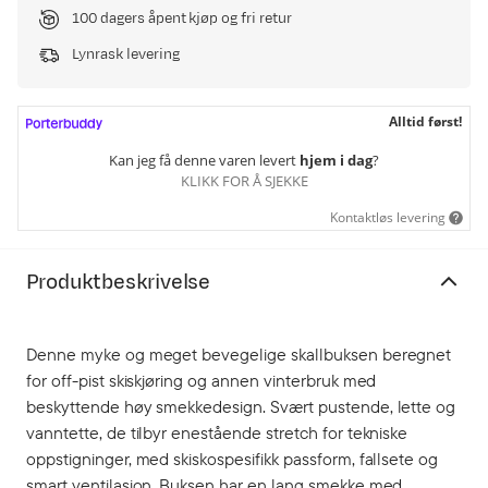
100 dagers åpent kjøp og fri retur
Lynrask levering
Alltid først!
Kan jeg få denne varen levert
hjem i dag
?
KLIKK FOR Å SJEKKE
Kontaktløs levering
Produktbeskrivelse
Denne myke og meget bevegelige skallbuksen beregnet
for off-pist skiskjøring og annen vinterbruk med
beskyttende høy smekkedesign. Svært pustende, lette og
vanntette, de tilbyr enestående stretch for tekniske
oppstigninger, med skiskospesifikk passform, fallsete og
smart ventilasjon. Buksen har en lang smekke med