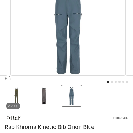
Blå
2 799,-
FS192765
Rab Khroma Kinetic Bib Orion Blue