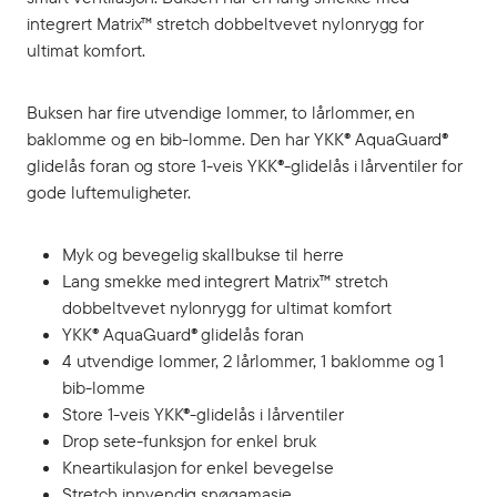
integrert Matrix™ stretch dobbeltvevet nylonrygg for
ultimat komfort.
Buksen har fire utvendige lommer, to lårlommer, en
baklomme og en bib-lomme. Den har YKK® AquaGuard®
glidelås foran og store 1-veis YKK®-glidelås i lårventiler for
gode luftemuligheter.
Myk og bevegelig skallbukse til herre
Lang smekke med integrert Matrix™ stretch
dobbeltvevet nylonrygg for ultimat komfort
YKK® AquaGuard® glidelås foran
4 utvendige lommer, 2 lårlommer, 1 baklomme og 1
bib-lomme
Store 1-veis YKK®-glidelås i lårventiler
Drop sete-funksjon for enkel bruk
Kneartikulasjon for enkel bevegelse
Stretch innvendig snøgamasje