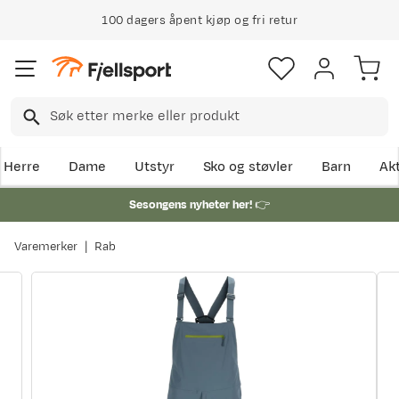
100 dagers åpent kjøp og fri retur
Herre
Dame
Utstyr
Sko og støvler
Barn
Akt
Sesongens nyheter her!
👉
Varemerker
Rab