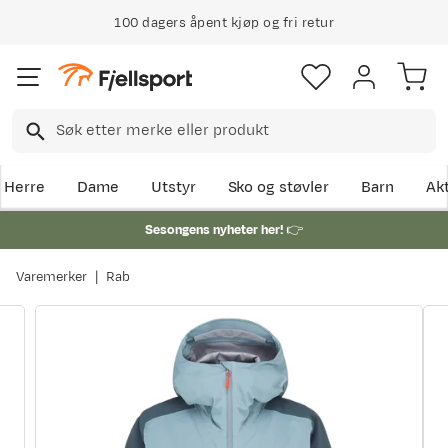
100 dagers åpent kjøp og fri retur
Herre
Dame
Utstyr
Sko og støvler
Barn
Akt
Sesongens nyheter her!
👉
Varemerker
Rab