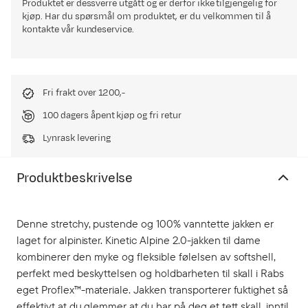
Produktet er dessverre utgått og er derfor ikke tilgjengelig for
kjøp. Har du spørsmål om produktet, er du velkommen til å
kontakte vår kundeservice.
Fri frakt over 1200,-
100 dagers åpent kjøp og fri retur
Lynrask levering
Produktbeskrivelse
Denne stretchy, pustende og 100% vanntette jakken er
laget for alpinister. Kinetic Alpine 2.0-jakken til dame
kombinerer den myke og fleksible følelsen av softshell,
perfekt med beskyttelsen og holdbarheten til skall i Rabs
eget Proflex™-materiale. Jakken transporterer fuktighet så
effektivt at du glemmer at du har på deg et tett skall, inntil