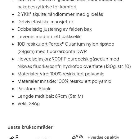
hakebeskyttelse for komfort
2 YKK® skjulte håndlommer med glidelås
Delvis elastiske mansjetter
Dobbelsidig justering av falden bak
Leveres med en lett pakksekk
10D resirkulert Pertex® Quantum nylon ripstop
(28gsm) med fluorkarbonfri DWR
Hovedisolasjon: 900FP europeisk gåsedun med
Nikwax fluorkarbonfri hydrofob overflate (130g, str. 10)
Materialer ytre: 100% resirkulert polyamid
Materialer innside: 100% resirkulert polyamid
Passform: Slank
Lengde midt bak: 69cm (Str. M)
Vekt: 286g
Beste bruksområder
Hverdag og aktiv