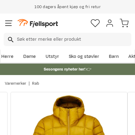
100 dagers åpent kjøp og fri retur
Herre
Dame
Utstyr
Sko og støvler
Barn
Akt
Sesongens nyheter her!
👉
Varemerker
Rab