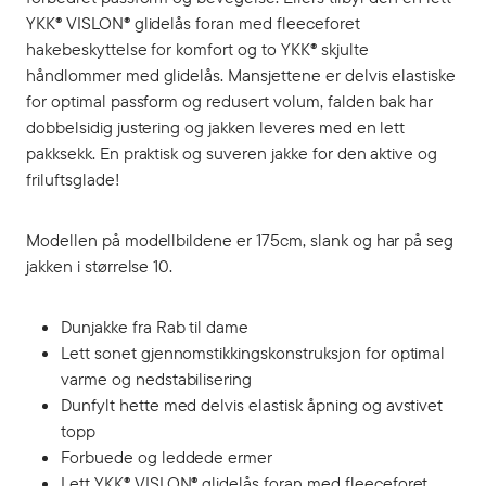
YKK® VISLON® glidelås foran med fleeceforet
hakebeskyttelse for komfort og to YKK® skjulte
håndlommer med glidelås. Mansjettene er delvis elastiske
for optimal passform og redusert volum, falden bak har
dobbelsidig justering og jakken leveres med en lett
pakksekk. En praktisk og suveren jakke for den aktive og
friluftsglade!
Modellen på modellbildene er 175cm, slank og har på seg
jakken i størrelse 10.
Dunjakke fra Rab til dame
Lett sonet gjennomstikkingskonstruksjon for optimal
varme og nedstabilisering
Dunfylt hette med delvis elastisk åpning og avstivet
topp
Forbuede og leddede ermer
Lett YKK® VISLON® glidelås foran med fleeceforet