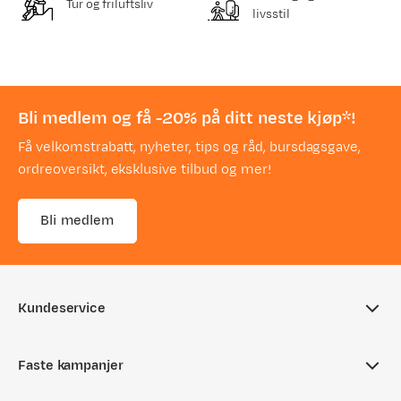
Tur og friluftsliv
livsstil
Bli medlem og få -20% på ditt neste kjøp*!
Få velkomstrabatt, nyheter, tips og råd, bursdagsgave,
ordreoversikt, eksklusive tilbud og mer!
Bli medlem
Kundeservice
Ofte stilte spørsmål
Faste kampanjer
Sjekk saldo på gavekort