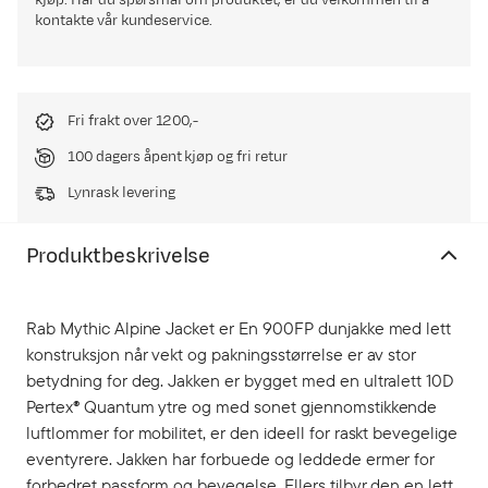
kjøp. Har du spørsmål om produktet, er du velkommen til å
kontakte vår kundeservice.
Fri frakt over 1200,-
100 dagers åpent kjøp og fri retur
Lynrask levering
Produktbeskrivelse
Rab Mythic Alpine Jacket er En 900FP dunjakke med lett
konstruksjon når vekt og pakningsstørrelse er av stor
betydning for deg. Jakken er bygget med en ultralett 10D
Pertex® Quantum ytre og med sonet gjennomstikkende
luftlommer for mobilitet, er den ideell for raskt bevegelige
eventyrere. Jakken har forbuede og leddede ermer for
forbedret passform og bevegelse. Ellers tilbyr den en lett