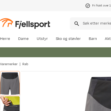
Fri frakt over 
Herre
Dame
Utstyr
Sko og støvler
Barn
Akt
Varemerker
Rab