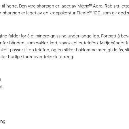
il herre. Den ytre shortsen er laget av Matrix™ Aero, Rab sitt lette
er-shortsen er laget av en kroppskontur Flexile™ 100, som gir god 
gfrie falder for å eliminere gnissing under lange løp. Fortsett å b
or hånden, som nøkler, kort, snacks eller telefon. Midjebåndet f
t passer til en telefon, og en sikker baklomme med glidelås, sli
ller hurtige turer over teknisk terreng.
t
nt
ing