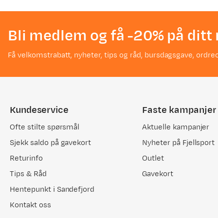
Bli medlem og få -20% på ditt 
Få velkomstrabatt, nyheter, tips og råd, bursdagsgave, ordreo
Kundeservice
Faste kampanjer
Ofte stilte spørsmål
Aktuelle kampanjer
Sjekk saldo på gavekort
Nyheter på Fjellsport
Returinfo
Outlet
Tips & Råd
Gavekort
Hentepunkt i Sandefjord
Kontakt oss