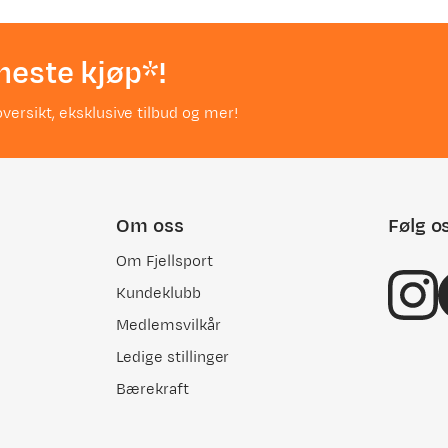
neste kjøp*!
versikt, eksklusive tilbud og mer!
Om oss
Følg o
Om Fjellsport
Kundeklubb
Medlemsvilkår
Ledige stillinger
Bærekraft