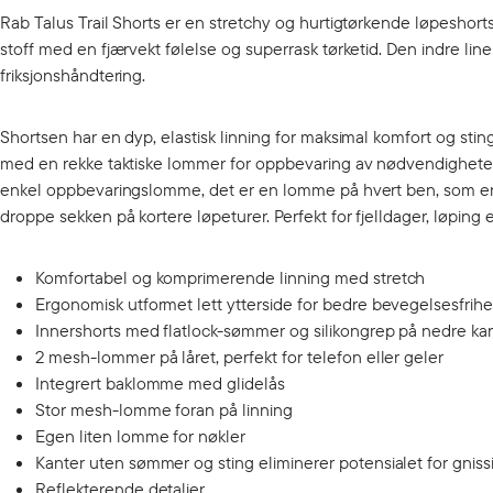
Rab Talus Trail Shorts er en stretchy og hurtigtørkende løpeshorts t
stoff med en fjærvekt følelse og superrask tørketid. Den indre lin
friksjonshåndtering.
Shortsen har en dyp, elastisk linning for maksimal komfort og stin
med en rekke taktiske lommer for oppbevaring av nødvendigheter f
enkel oppbevaringslomme, det er en lomme på hvert ben, som enkel
droppe sekken på kortere løpeturer. Perfekt for fjelldager, løping e
Komfortabel og komprimerende linning med stretch
Ergonomisk utformet lett ytterside for bedre bevegelsesfrihe
Innershorts med flatlock-sømmer og silikongrep på nedre ka
2 mesh-lommer på låret, perfekt for telefon eller geler
Integrert baklomme med glidelås
Stor mesh-lomme foran på linning
Egen liten lomme for nøkler
Kanter uten sømmer og sting eliminerer potensialet for gniss
Reflekterende detaljer