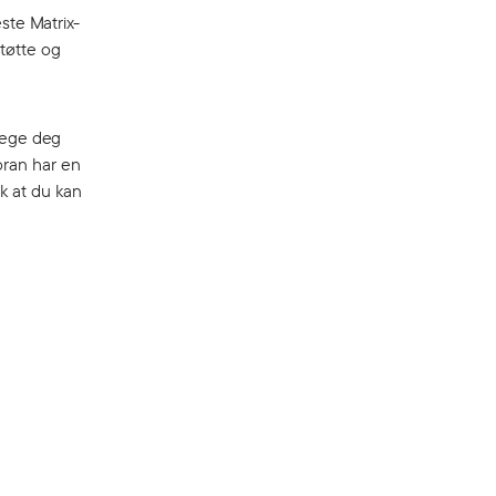
ste Matrix-
støtte og
evege deg
oran har en
k at du kan