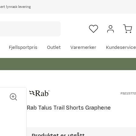
rt lynrask levering
Fjellsportpris
Outlet
Varemerker
Kundeservice
FS215772
Rab Talus Trail Shorts Graphene
Produktet er utgått