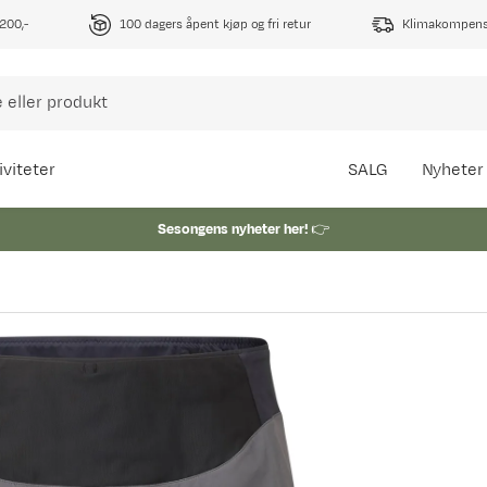
1200,-
100 dagers åpent kjøp og fri retur
Klimakompense
iviteter
SALG
Nyheter
Sesongens nyheter her!
👉