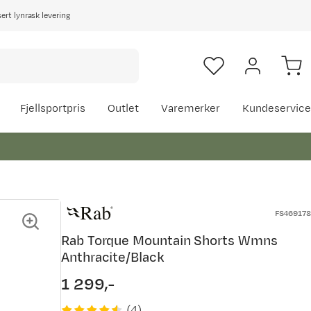
rt lynrask levering
Fjellsportpris
Outlet
Varemerker
Kundeservice
FS469178
Rab Torque Mountain Shorts Wmns
Anthracite/Black
1 299,-
price
(
4
)