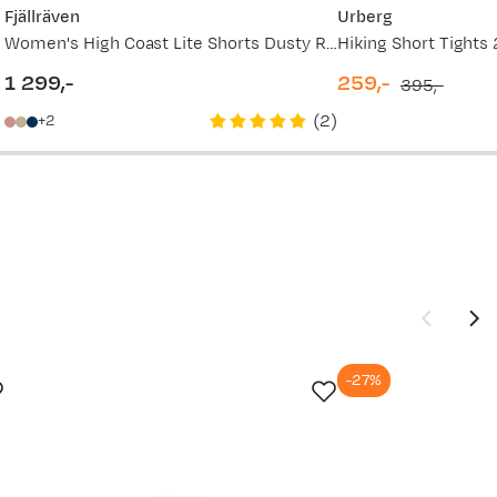
899,-
Fjällräven
Urberg
Women's High Coast Lite Shorts Dusty Rose
1 299,-
1 299,-
259,-
395,-
price
discounted
original
(
2
)
2
price
price
-27%