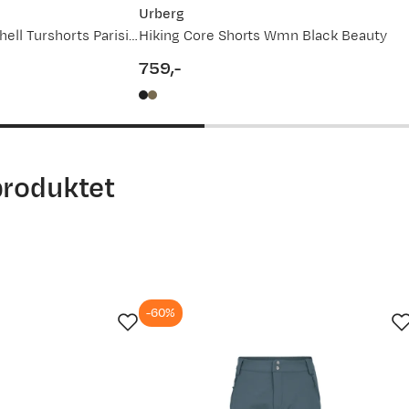
Urberg
W Gullholmen Lightshell Turshorts Parisian Night
Hiking Core Shorts Wmn Black Beauty
759,-
price
produktet
-60%