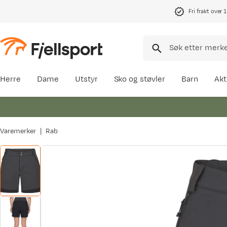
Fri frakt over 
Herre
Dame
Utstyr
Sko og støvler
Barn
Akt
Varemerker
Rab