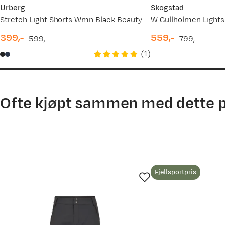
10.10.2025
Urberg
Skogstad
Stretch Light Shorts Wmn Black Beauty
08.08.2025
399,-
559,-
599,-
799,-
discounted
original
discounted
original
(
1
)
price
price
price
price
Ofte kjøpt sammen med dette 
Fjellsportpris