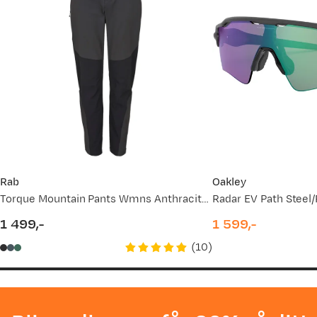
Rab
Oakley
Torque Mountain Pants Wmns Anthracite/Black
Radar EV Path Steel
1 499,-
1 599,-
price
price
(
10
)