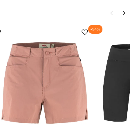
-34%
Ny pris
1 299,-
899,-
vordan
1 299,-
899,-