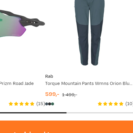
Rab
/Prizm Road Jade
Torque Mountain Pants Wmns Orion Blue/Tempest Blue
599,-
1 499,-
discounted
original
(
15
)
(
10
price
price