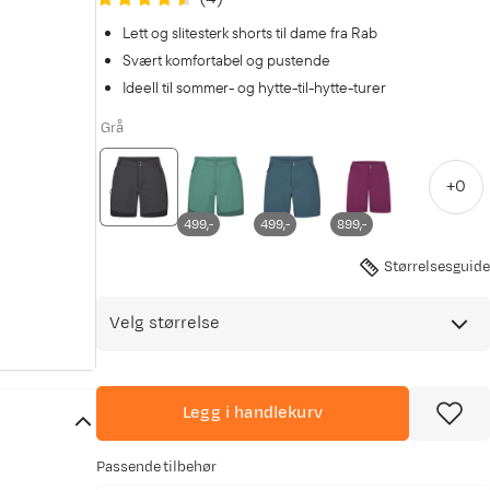
Lett og slitesterk shorts til dame fra Rab
Svært komfortabel og pustende
Ideell til sommer- og hytte-til-hytte-turer
Grå
+
0
499,-
499,-
899,-
Størrelsesguide
Velg størrelse
Legg i handlekurv
Passende tilbehør