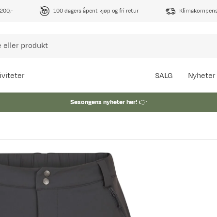
1200,-
100 dagers åpent kjøp og fri retur
Klimakompense
iviteter
SALG
Nyheter
Sesongens nyheter her!
👉