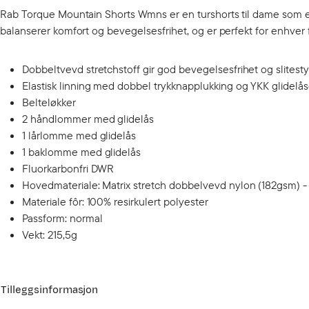
Rab Torque Mountain Shorts Wmns er en turshorts til dame som er 
balanserer komfort og bevegelsesfrihet, og er perfekt for enhver fjell
Dobbeltvevd stretchstoff gir god bevegelsesfrihet og slitest
Elastisk linning med dobbel trykknapplukking og YKK glidelås
Belteløkker
2 håndlommer med glidelås
1 lårlomme med glidelås
1 baklomme med glidelås
Fluorkarbonfri DWR
Hovedmateriale: Matrix stretch dobbelvevd nylon (182gsm) -
Materiale fôr: 100% resirkulert polyester
Passform: normal
Vekt: 215,5g
Tilleggsinformasjon