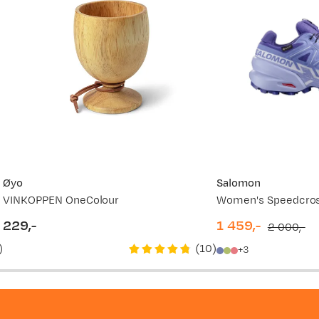
Øyo
Salomon
VINKOPPEN OneColour
229,-
1 459,-
2 000,-
price
discounted
original
)
(
10
)
3
price
price