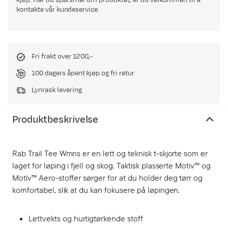
kjøp. Har du spørsmål om produktet, er du velkommen til å
kontakte vår kundeservice.
Fri frakt over 1200,-
100 dagers åpent kjøp og fri retur
Lynrask levering
Produktbeskrivelse
Rab Trail Tee Wmns er en lett og teknisk t-skjorte som er
laget for løping i fjell og skog. Taktisk plasserte Motiv™ og
Motiv™ Aero-stoffer sørger for at du holder deg tørr og
komfortabel, slik at du kan fokusere på løpingen.
Lettvekts og hurtigtørkende stoff