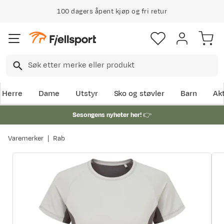
100 dagers åpent kjøp og fri retur
Herre
Dame
Utstyr
Sko og støvler
Barn
Akt
Sesongens nyheter her!
👉
Varemerker
Rab