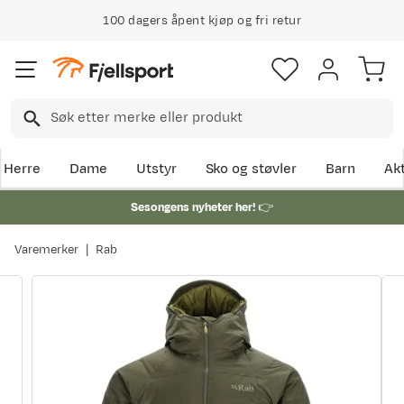
100 dagers åpent kjøp og fri retur
Herre
Dame
Utstyr
Sko og støvler
Barn
Akt
Sesongens nyheter her!
👉
Varemerker
Rab