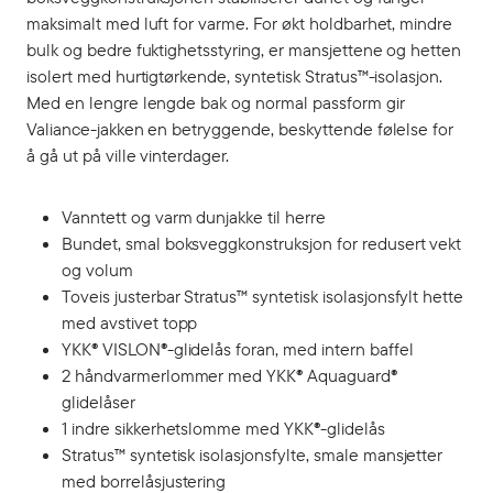
maksimalt med luft for varme. For økt holdbarhet, mindre
bulk og bedre fuktighetsstyring, er mansjettene og hetten
isolert med hurtigtørkende, syntetisk Stratus™-isolasjon.
Med en lengre lengde bak og normal passform gir
Valiance-jakken en betryggende, beskyttende følelse for
å gå ut på ville vinterdager.
Vanntett og varm dunjakke til herre
Bundet, smal boksveggkonstruksjon for redusert vekt
og volum
Toveis justerbar Stratus™ syntetisk isolasjonsfylt hette
med avstivet topp
YKK® VISLON®-glidelås foran, med intern baffel
2 håndvarmerlommer med YKK® Aquaguard®
glidelåser
1 indre sikkerhetslomme med YKK®-glidelås
Stratus™ syntetisk isolasjonsfylte, smale mansjetter
med borrelåsjustering