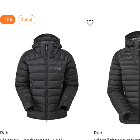
-40%
Outlet
Marit B
Bekreftet kjøper
7 måneder siden
Valgt farge:
Black
Kjøpt størrelse:
XS
Anne
Bekreftet kjøper
Opplevd passform:
Perfekt
Høyde:
160-164
Vekt:
60-64
8 måneder
Valgt farge:
Black
Kjøpt størrelse:
M
Rab
Rab