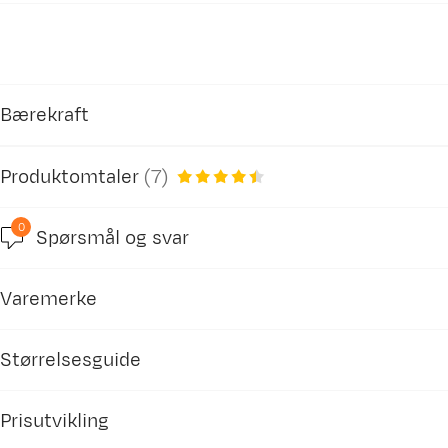
Bærekraft
Produktomtaler
(
7
)
Inneholder resirkulerte materialer
0
Vår egen merking av produkter som inneholder r
Spørsmål og svar
4.5
Opplevd passform basert 
Varemerke
Liten
basert på 10 anmeldelser
Størrelsesguide
Prisutvikling