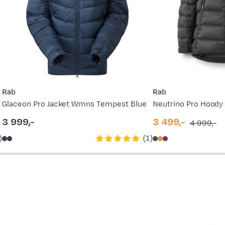
3 499,-
vordan
4 799,-
3 499,-
3 499,-
Rab
Rab
Glaceon Pro Jacket Wmns Tempest Blue
Neutrino Pro Hood
4 799,-
3 999,-
3 499,-
4 999,-
price
discounted
original
)
(
1
)
price
price