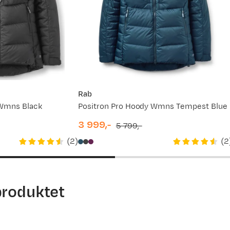
 Det er alltid greit med litt hjelp. For mer detaljert info om h
ett størrelse
(åpner ny side)
service.
Rab
 Wmns Black
Positron Pro Hoody Wmns Tempest Blue
3 999,-
5 799,-
discounted
original
(
2
)
(
2
price
price
produktet