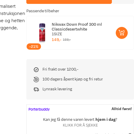
malisert
Passende tilbehør
onstruksjonen
ene og hetten
Nikwax Down Proof 300 ml
ryggende,
Classicdesertwhite
1SIZE
149,-
189,-
discounted
original
-21%
price
price
Fri frakt over 1200,-
100 dagers åpent kjøp og fri retur
Lynrask levering
Alltid først!
Kan jeg få denne varen levert
hjem i dag
?
KLIKK FOR Å SJEKKE