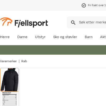
Fri frakt over 
Herre
Dame
Utstyr
Sko og støvler
Barn
Akt
Varemerker
Rab