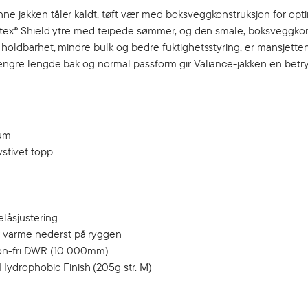
ne jakken tåler kaldt, tøft vær med boksveggkonstruksjon for opti
 Pertex® Shield ytre med teipede sømmer, og den smale, boksveggk
t holdbarhet, mindre bulk og bedre fuktighetsstyring, er mansjett
 lengre lengde bak og normal passform gir Valiance-jakken en bet
lum
vstivet topp
elåsjustering
er varme nederst på ryggen
bon-fri DWR (10 000mm)
 Hydrophobic Finish (205g str. M)