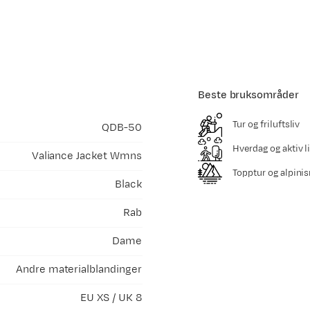
Beste bruksområder
Tur og friluftsliv
QDB-50
Hverdag og aktiv li
Valiance Jacket Wmns
Topptur og alpini
Black
Rab
Dame
Andre materialblandinger
EU XS / UK 8