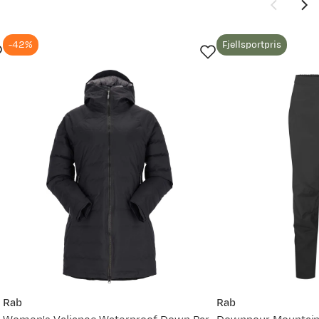
-42%
Fjellsportpris
Rab
Rab