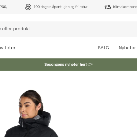
1200,-
100 dagers åpent kjøp og fri retur
Klimakompense
iviteter
SALG
Nyheter
Sesongens nyheter her!
👉