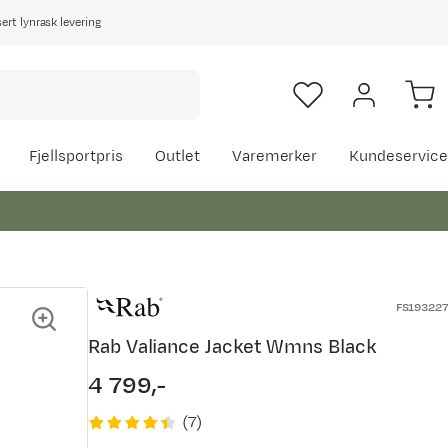
rt lynrask levering
Fjellsportpris
Outlet
Varemerker
Kundeservice
FS193227
Rab Valiance Jacket Wmns Black
4 799,-
price
(
7
)