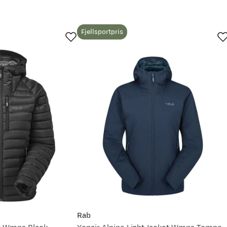
Fjellsportpris
 siden
Rab