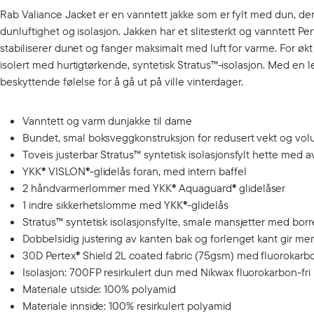
Rab Valiance Jacket er en vanntett jakke som er fylt med dun, den
dunluftighet og isolasjon. Jakken har et slitesterkt og vanntett
stabiliserer dunet og fanger maksimalt med luft for varme. For øk
isolert med hurtigtørkende, syntetisk Stratus™-isolasjon. Med en
beskyttende følelse for å gå ut på ville vinterdager.
Vanntett og varm dunjakke til dame
Bundet, smal boksveggkonstruksjon for redusert vekt og vo
Toveis justerbar Stratus™ syntetisk isolasjonsfylt hette med a
YKK® VISLON®-glidelås foran, med intern baffel
2 håndvarmerlommer med YKK® Aquaguard® glidelåser
1 indre sikkerhetslomme med YKK®-glidelås
Stratus™ syntetisk isolasjonsfylte, smale mansjetter med borr
Dobbelsidig justering av kanten bak og forlenget kant gir m
30D Pertex® Shield 2L coated fabric (75gsm) med fluorokar
Isolasjon: 700FP resirkulert dun med Nikwax fluorokarbon-fri
Materiale utside: 100% polyamid
Materiale innside: 100% resirkulert polyamid