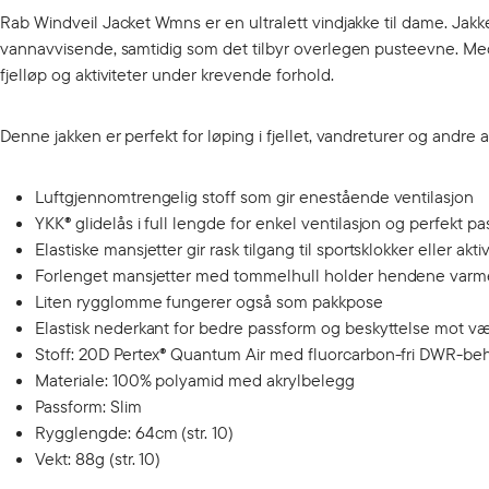
Rab Windveil Jacket Wmns er en ultralett vindjakke til dame. Jakk
vannavvisende, samtidig som det tilbyr overlegen pusteevne. Med
fjelløp og aktiviteter under krevende forhold.
Denne jakken er perfekt for løping i fjellet, vandreturer og andre 
Luftgjennomtrengelig stoff som gir enestående ventilasjon
YKK® glidelås i full lengde for enkel ventilasjon og perfekt p
Elastiske mansjetter gir rask tilgang til sportsklokker eller akt
Forlenget mansjetter med tommelhull holder hendene varme
Liten rygglomme fungerer også som pakkpose
Elastisk nederkant for bedre passform og beskyttelse mot væ
Stoff: 20D Pertex® Quantum Air med fluorcarbon-fri DWR-beh
Materiale: 100% polyamid med akrylbelegg
Passform: Slim
Rygglengde: 64cm (str. 10)
Vekt: 88g (str. 10)