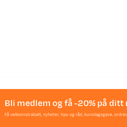
Bli medlem og få -20% på ditt 
Få velkomstrabatt, nyheter, tips og råd, bursdagsgave, ordreo