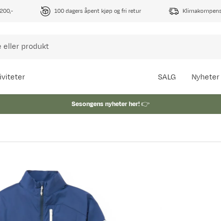
1200,-
100 dagers åpent kjøp og fri retur
Klimakompense
iviteter
SALG
Nyheter
Sesongens nyheter her!
👉