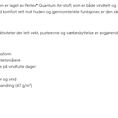
en er laget av Pertex® Quantum Air-stoff, som er både vindtett og
 komfort rett mot huden og gjennomtenkte funksjoner, er den ide
aktiviteter der lett vekt, pusteevne og værbeskyttelse er avgjørend
assform
ivitetsmålere
 på vindfulle dager
r og vind
andling (47 g/m²)