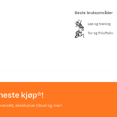
Beste bruksområder
Løp og trening
Tur og friluftsliv
neste kjøp*!
versikt, eksklusive tilbud og mer!