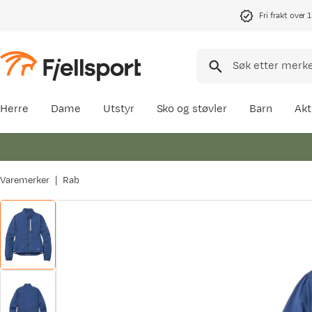
Fri frakt over 
Herre
Dame
Utstyr
Sko og støvler
Barn
Akt
Varemerker
Rab