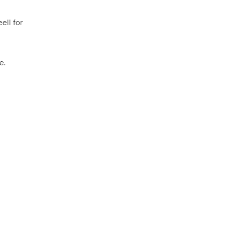
ell for
e.