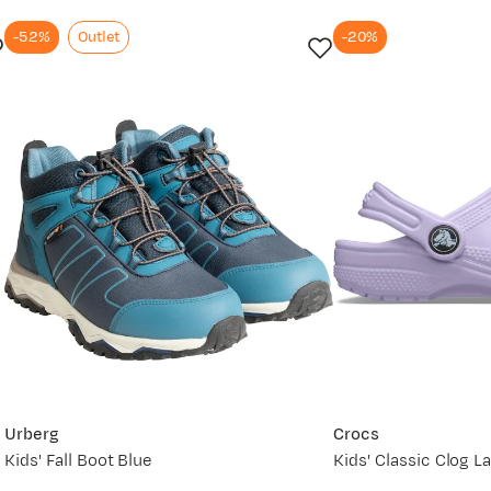
-52%
Outlet
-20%
vordan
Urberg
Crocs
Kids' Fall Boot Blue
Kids' Classic Clog L