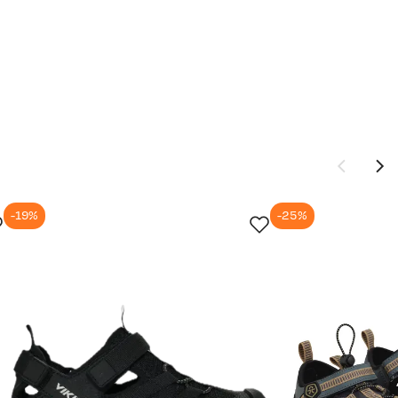
-19%
-25%
Ny pris
239,-