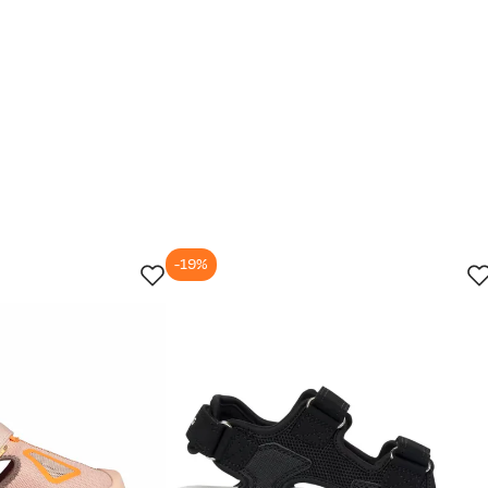
-19%
jun.
28. jun.
11. jul.
24. jul.