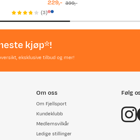
229,-
399,-
discounted
original
(
3
)
price
price
neste kjøp*!
versikt, eksklusive tilbud og mer!
Om oss
Følg o
Om Fjellsport
Kundeklubb
Medlemsvilkår
Ledige stillinger