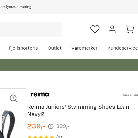
rt lynrask levering
Fjellsportpris
Outlet
Varemerker
Kundeservice
FS238433
Reima Juniors' Swimming Shoes Lean
Navy2
239,-
399,-
discounted
original
price
price
(
1
)