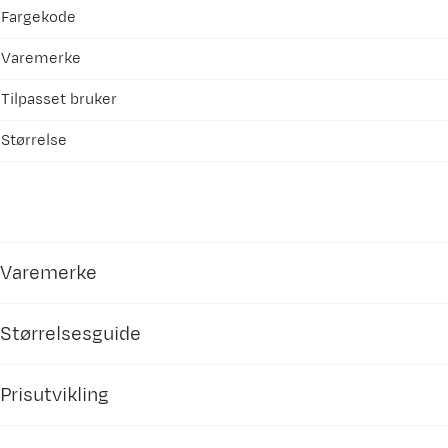
Fargekode
Varemerke
Tilpasset bruker
Størrelse
Varemerke
Størrelsesguide
Prisutvikling
Reima
badesko