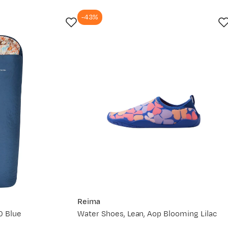
-43%
 Det er alltid greit med litt hjelp. For mer detaljert info om h
ett størrelse
(åpner ny side)
service.
Reima
0 Blue
Water Shoes, Lean, Aop Blooming Lilac