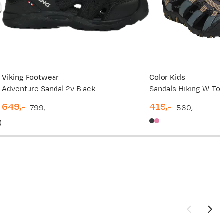
399,-
229,-
399,-
229,-
Viking Footwear
Color Kids
Adventure Sandal 2v Black
Sandals Hiking W. T
309,-
649,-
419,-
799,-
560,-
discounted
original
discounted
original
)
399,-
price
price
price
price