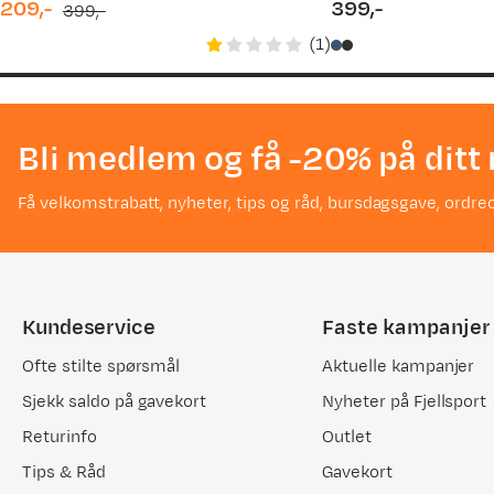
209,-
399,-
399,-
discounted
original
price
(
1
)
price
price
Bli medlem og få -20% på ditt 
Få velkomstrabatt, nyheter, tips og råd, bursdagsgave, ordreo
Kundeservice
Faste kampanjer
Ofte stilte spørsmål
Aktuelle kampanjer
Sjekk saldo på gavekort
Nyheter på Fjellsport
Returinfo
Outlet
Tips & Råd
Gavekort