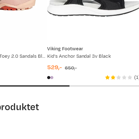
Viking Footwear
Kids' Terrex Captain Toey 2.0 Sandals Blupnk/puta/icta
Kid's Anchor Sandal 3v Black
529,-
650,-
discounted
original
(
1
price
price
produktet