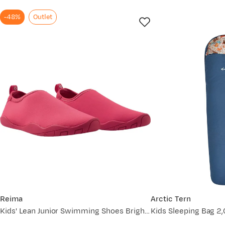
38
23,6-24,2
-48%
Outlet
Tips!
Bruk et målebånd når du måler kroppen eller foten din.
du måler, har vi laget en god guide til deg. Se
Hvordan velge r
Har du spørsmål, ikke nøl med å ta kontakt med vår kunde
Reima
Arctic Tern
Kids' Lean Junior Swimming Shoes Bright Berry
Kids Sleeping Bag 2,