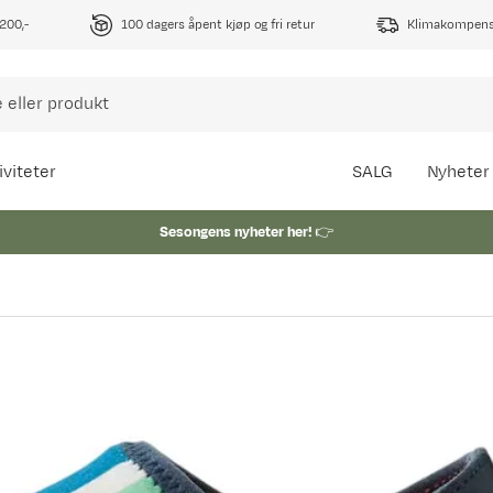
1200,-
100 dagers åpent kjøp og fri retur
Klimakompense
iviteter
SALG
Nyheter
Sesongens nyheter her!
👉