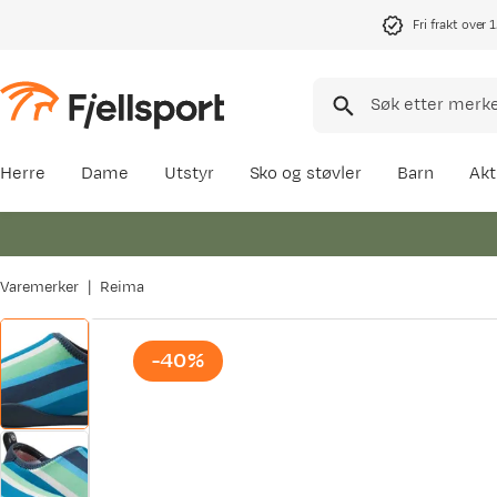
Fri frakt over 
Herre
Dame
Utstyr
Sko og støvler
Barn
Akt
Varemerker
Reima
-40%