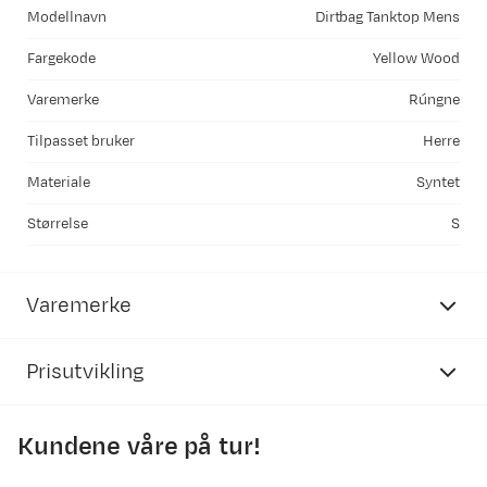
Modellnavn
Dirtbag Tanktop Mens
Fargekode
Yellow Wood
Varemerke
Rúngne
Tilpasset bruker
Herre
Materiale
Syntet
Størrelse
S
Varemerke
Prisutvikling
Kundene våre på tur!
650