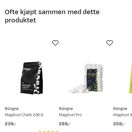
Ofte kjøpt sammen med dette
produktet
Rúngne
Rúngne
Rúngne
Magdust Chalk 200 G
Magdust Pro
Magdust S
239,-
289,-
259,-
price
price
price