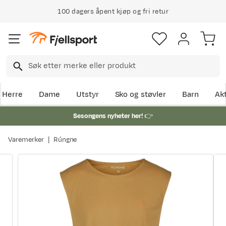
100 dagers åpent kjøp og fri retur
Herre
Dame
Utstyr
Sko og støvler
Barn
Akt
Sesongens nyheter her!
👉
Varemerker
Rúngne