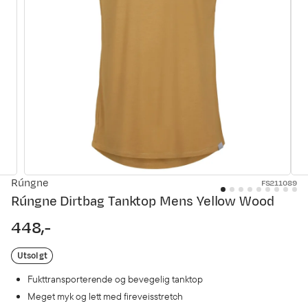
Rúngne
FS211089
Rúngne Dirtbag Tanktop Mens Yellow Wood
448,-
price
Utsolgt
Fukttransporterende og bevegelig tanktop
Meget myk og lett med fireveisstretch