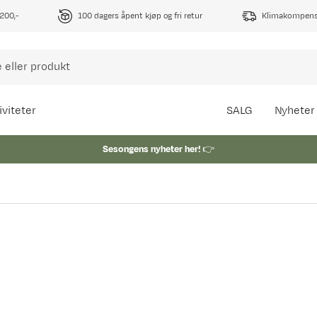
1200,-
100 dagers åpent kjøp og fri retur
Klimakompense
iviteter
SALG
Nyheter
Sesongens nyheter her!
👉