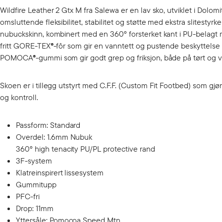
Wildfire Leather 2 Gtx M fra Salewa er en lav sko, utviklet i Dolom
omsluttende fleksibilitet, stabilitet og støtte med ekstra slitesty
nubuckskinn, kombinert med en 360° forsterket kant i PU-belagt ma
fritt GORE-TEX®-fôr som gir en vanntett og pustende beskyttelse 
POMOCA®-gummi som gir godt grep og friksjon, både på tørt og v
Skoen er i tillegg utstyrt med C.F.F. (Custom Fit Footbed) som gjør
og kontroll.
Passform: Standard
Overdel: 1.6mm Nubuk
360° high tenacity PU/PL protective rand
3F-system
Klatreinspirert lissesystem
Gummitupp
PFC-fri
Drop: 11mm
Yttersåle: Pomocoa Speed Mtn