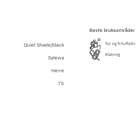
Beste bruksområder
Tur og friluftsliv
Quiet Shade/black
Klatring
Salewa
Herre
7.5