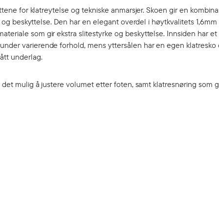
ittene for klatreytelse og tekniske anmarsjer. Skoen gir en kombina
rke og beskyttelse. Den har en elegant overdel i høytkvalitets 1,6mm
teriale som gir ekstra slitestyrke og beskyttelse. Innsiden har e
under varierende forhold, mens yttersålen har en egen klatresko 
ått underlag.
 det mulig å justere volumet etter foten, samt klatresnøring som gi