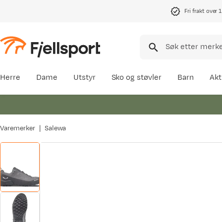
Fri frakt over 
Herre
Dame
Utstyr
Sko og støvler
Barn
Akt
Varemerker
Salewa