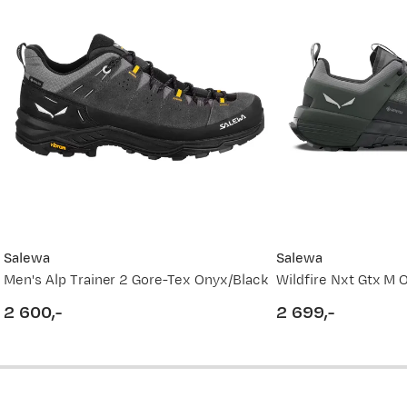
Salewa
Salewa
Men's Alp Trainer 2 Gore-Tex Onyx/Black
Wildfire Nxt Gtx M 
2 600,-
2 699,-
price
price