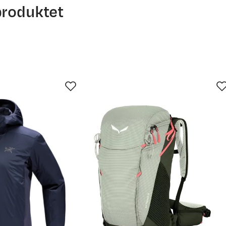
produktet
 Det er alltid greit med litt hjelp. For mer detaljert info om h
ett størrelse
(åpner ny side)
service.