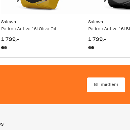
Salewa
Salewa
Pedroc Active 16l Olive Oil
Pedroc Active 16l B
1 799,-
1 799,-
price
price
Bli medlem
ss