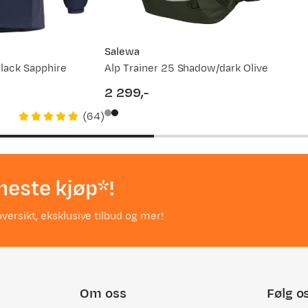
Salewa
lack Sapphire
Alp Trainer 25 Shadow/dark Olive
2 299,-
price
(
64
)
neste kjøp*!
versikt, eksklusive tilbud og mer!
Om oss
Følg o