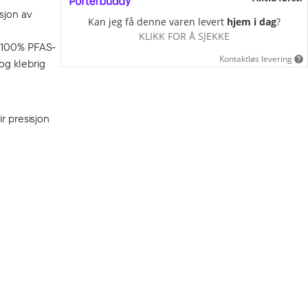
sjon av
Kan jeg få denne varen levert
hjem i dag
?
KLIKK FOR Å SJEKKE
t 100% PFAS-
Kontaktløs levering
og klebrig
r presisjon