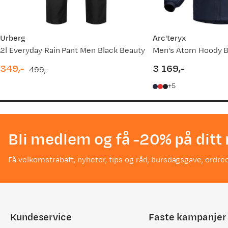
Urberg
Arc'teryx
2l Everyday Rain Pant Men Black Beauty
Men's Atom Hoody B
349,-
3 169,-
499,-
discounted
original
price
5
price
price
Bli medlem og få -20% på ditt 
Få velkomstrabatt, nyheter, tips og råd, bursdagsgave, ordreo
Kundeservice
Faste kampanjer