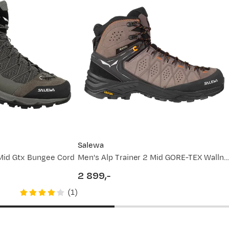
Salewa
 Mid Gtx Bungee Cord
Men's Alp Trainer 2 Mid GORE-TEX Wallnut
2 899,-
price
(
1
)