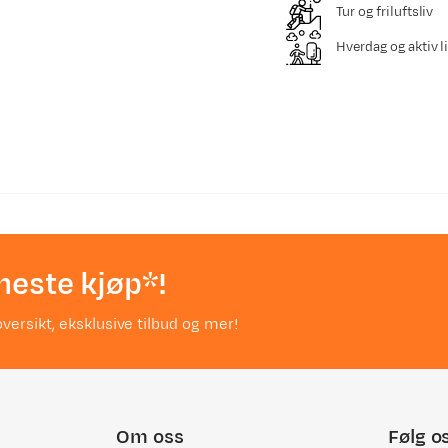
Tur og friluftsliv
Hverdag og aktiv li
neste kjøp*!
versikt, eksklusive tilbud og mer!
Om oss
Følg o