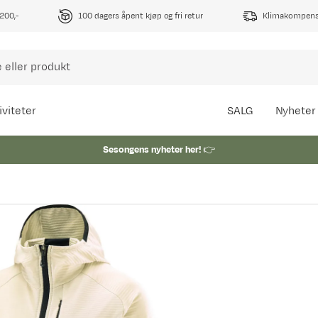
1200,-
100 dagers åpent kjøp og fri retur
Klimakompense
iviteter
SALG
Nyheter
Sesongens nyheter her!
👉