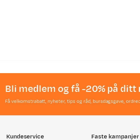
Bli medlem og få -20% på ditt 
Få velkomstrabatt, nyheter, tips og råd, bursdagsgave, ordreo
Kundeservice
Faste kampanjer