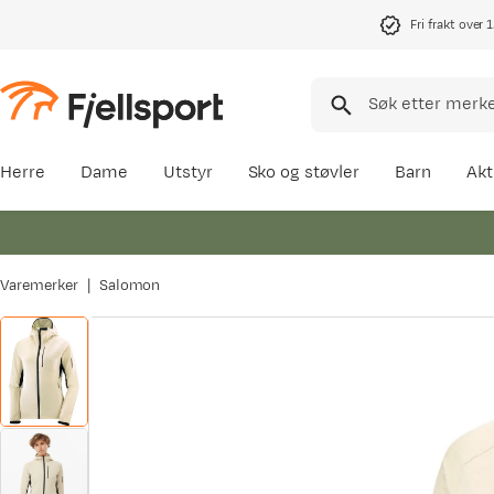
Fri frakt over 
Herre
Dame
Utstyr
Sko og støvler
Barn
Akt
Varemerker
Salomon