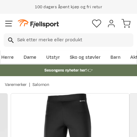
100 dagers åpent kjøp og fri retur
Herre
Dame
Utstyr
Sko og støvler
Barn
Akt
Sesongens nyheter her!
👉
Varemerker
Salomon