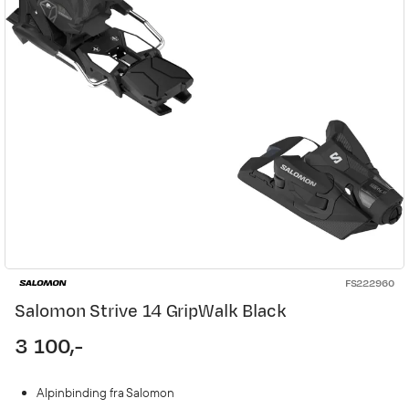
FS222960
Salomon Strive 14 GripWalk Black
3 100,-
price
Alpinbinding fra Salomon