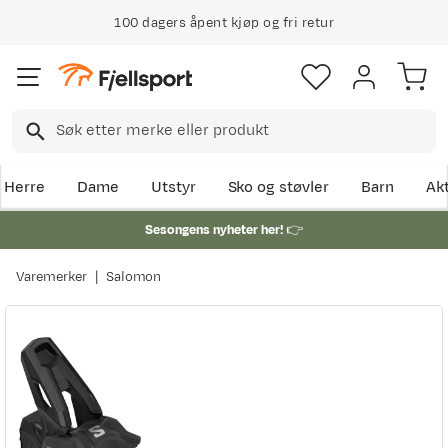
100 dagers åpent kjøp og fri retur
Herre
Dame
Utstyr
Sko og støvler
Barn
Akt
Sesongens nyheter her!
👉
Varemerker
Salomon