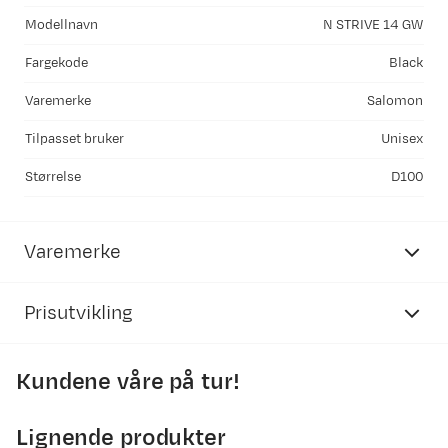
Modellnavn
N STRIVE 14 GW
Fargekode
Black
Varemerke
Salomon
Tilpasset bruker
Unisex
Størrelse
D100
Varemerke
Prisutvikling
Kundene våre på tur!
4500
4000
Lignende produkter
3500