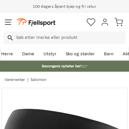
100 dagers åpent kjøp og fri retur
Herre
Dame
Utstyr
Sko og støvler
Barn
Akt
Sesongens nyheter her!
👉
Varemerker
Salomon