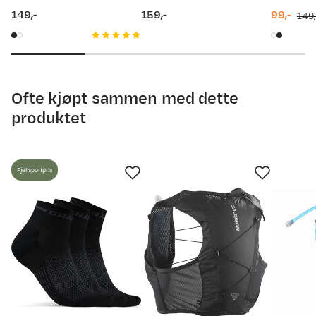
149,-
159,-
99,-
149,
price
price
discount
original
price
price
Ofte kjøpt sammen med dette
produktet
Fjellsportpris