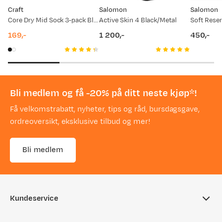
Craft
Salomon
Salomon
Core Dry Mid Sock 3-pack Black
Active Skin 4 Black/Metal
169,-
1 200,-
450,-
price
price
price
Bli medlem og få -20% på ditt neste kjøp*!
Få velkomstrabatt, nyheter, tips og råd, bursdagsgave,
ordreoversikt, eksklusive tilbud og mer!
Bli medlem
Kundeservice
Ofte stilte spørsmål