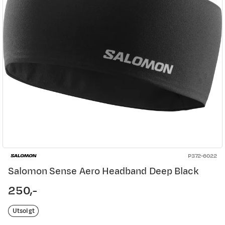
P372-6022
Salomon Sense Aero Headband Deep Black
250,-
price
Utsolgt