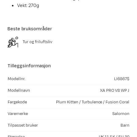
Vekt: 270g
Beste bruksområder
Tur og friluftsliv
Tilleggsinformasjon
Modellnr.
LI6867$
Modellnavn
XA PRO V8 WP J
Fargekode
Plum Kitten / Turbulence / Fusion Coral
Varemerke
Salomon
Tilpasset bruker
Barn