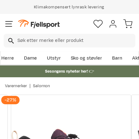
Klimakompensert lynrask levering
Herre
Dame
Utstyr
Sko og støvler
Barn
Akt
Sesongens nyheter her!
👉
Varemerker
Salomon
-27%