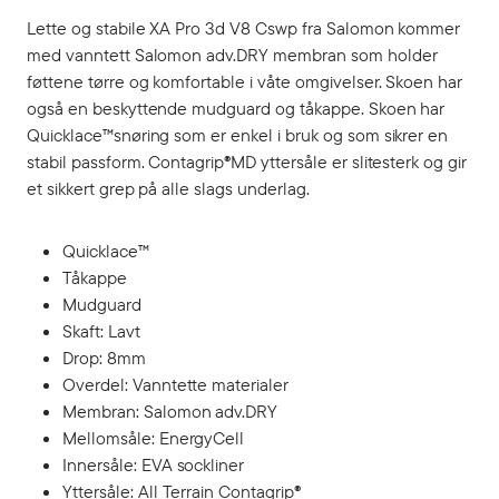
Lette og stabile XA Pro 3d V8 Cswp fra Salomon kommer
med vanntett Salomon adv.DRY membran som holder
føttene tørre og komfortable i våte omgivelser. Skoen har
også en beskyttende mudguard og tåkappe. Skoen har
Quicklace™snøring som er enkel i bruk og som sikrer en
stabil passform. Contagrip®MD yttersåle er slitesterk og gir
et sikkert grep på alle slags underlag.
Quicklace™
Tåkappe
Mudguard
Skaft: Lavt
Drop: 8mm
Overdel: Vanntette materialer
Membran: Salomon adv.DRY
Mellomsåle: EnergyCell
Innersåle: EVA sockliner
Yttersåle: All Terrain Contagrip®