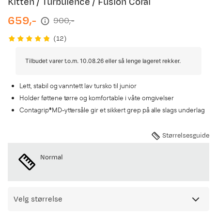
Kitten / Turbulence / Fusion Coral
659,-
900,-
discounted
original
price
price
(
12
)
Tilbudet varer t.o.m. 10.08.26 eller så lenge lageret rekker.
Lett, stabil og vanntett lav tursko til junior
Holder føttene tørre og komfortable i våte omgivelser
Contagrip®MD-yttersåle gir et sikkert grep på alle slags underlag
Størrelsesguide
Normal
Velg størrelse