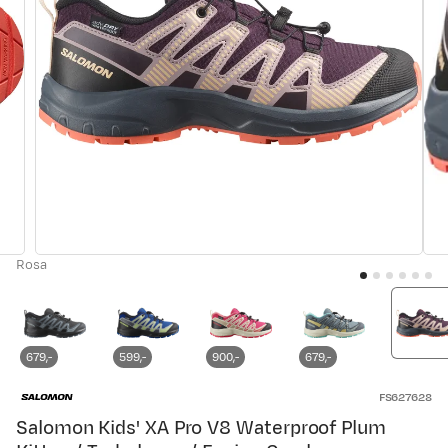
Rosa
679,-
599,-
900,-
679,-
FS627628
Salomon Kids' XA Pro V8 Waterproof Plum