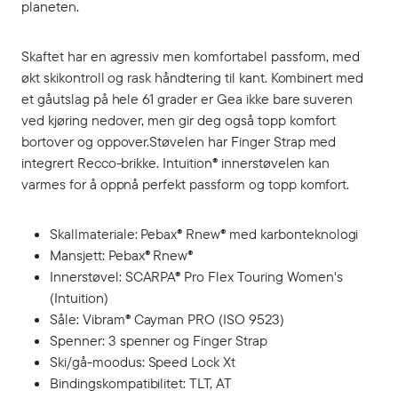
planeten.
Skaftet har en agressiv men komfortabel passform, med
økt skikontroll og rask håndtering til kant. Kombinert med
et gåutslag på hele 61 grader er Gea ikke bare suveren
ved kjøring nedover, men gir deg også topp komfort
bortover og oppover.Støvelen har Finger Strap med
integrert Recco-brikke. Intuition® innerstøvelen kan
varmes for å oppnå perfekt passform og topp komfort.
Skallmateriale: Pebax® Rnew® med karbonteknologi
Mansjett: Pebax® Rnew®
Innerstøvel: SCARPA® Pro Flex Touring Women's
(Intuition)
Såle: Vibram® Cayman PRO (ISO 9523)
Spenner: 3 spenner og Finger Strap
Ski/gå-moodus: Speed Lock Xt
Bindingskompatibilitet: TLT, AT