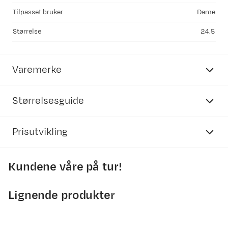
Tilpasset bruker
Dame
Størrelse
24.5
Varemerke
Størrelsesguide
Prisutvikling
Scarpa
alpinstøvler
Kundene våre på tur!
Mondopoint
US Men
US Women
10500
10000
9500
21.5
3.5
4.5
Lignende produkter
9000
8500
22.0
4.0
5.0
8000
7500