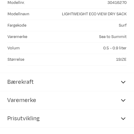
Modellnr.
30416270
Modellnavn
LIGHTWEIGHT ECO VIEW DRY SACK
Fargekode
Surf
Varemerke
Sea to Summit
Volum
0.5 - 0.9 liter
Størrelse
1SIZE
Bærekraft
Varemerke
Prisutvikling
Inneholder resirkulerte materialer