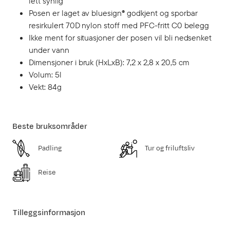
lett synlig
Posen er laget av bluesign® godkjent og sporbar
resirkulert 70D nylon stoff med PFC-fritt C0 belegg
Ikke ment for situasjoner der posen vil bli nedsenket
under vann
Dimensjoner i bruk (HxLxB): 7,2 x 2,8 x 20,5 cm
Volum: 5l
Vekt: 84g
Beste bruksområder
Padling
Tur og friluftsliv
Reise
Tilleggsinformasjon