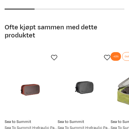
price
price
price
price
Ofte kjøpt sammen med dette
produktet
-43%
Out
Sea to Summit
Sea to Summit
Sea to Su
Sea To Summit Hydraulic Packcube Picante
Sea To Summit Hydraulic Packcube Black