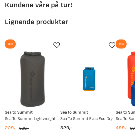
Kundene våre på tur!
Vår egen merking av produkter som inneholder
450
resirkulert materiale.
400
Lignende produkter
350
300
-30%
-29%
250
200
8. mai
21. mai
3. jun.
16. jun.
29. jun.
12. jul.
25. jul.
Prisdato
Ny pris
28.05.2026
279,-
Sea to Summit
Sea to Summit
Sea to Su
07.08.2025
319,-
Sea To Summit Lightweight Eco Dry Bag 13L Beluga Grey
Sea To Summit Evac Eco Dry Bag 5 L Turkish Tile
229,-
329,-
499,-
329,-
69
discounted
original
price
discount
original