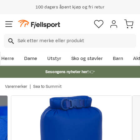
100 dagers åpent kjøp og fri retur
Herre
Dame
Utstyr
Sko og støvler
Barn
Akt
Sesongens nyheter her!
👉
Varemerker
Sea to Summit