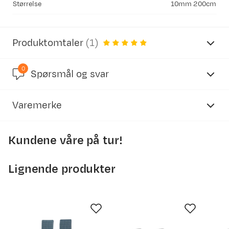
Størrelse
10mm 200cm
Produktomtaler
(
1
)
0
4.3
Spørsmål og svar
Varemerke
basert på 4 anmeldelser
Kundene våre på tur!
Lignende produkter
Anonymous
5 år siden
…men låsekrokene er litt «ustabile», så du må passe på at de
ikke vrir seg og delvis hopper av mens du strammer.