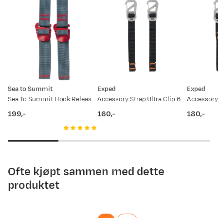
Anonymous
5 år siden
De gjør jobben sånn delvis, men er ikke veldig imponert.
Løsningen med å hekte på den ene enden er ikke veldig holdbar
Sea to Summit
Exped
Exped
syntes jeg.
Sea To Summit Hook Release Accessory Strap 2m 20mm Red
Accessory Strap Ultra Clip 60 Nocolor
199,-
160,-
180,-
price
price
price
Lev Z
6 år siden
Ofte kjøpt sammen med dette
Simple operation, low weight - nice backup straps
produktet