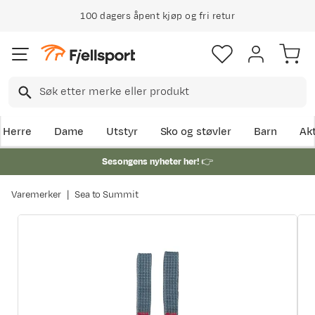
100 dagers åpent kjøp og fri retur
Herre
Dame
Utstyr
Sko og støvler
Barn
Akt
Sesongens nyheter her!
👉
Varemerker
Sea to Summit