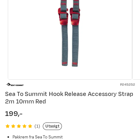
P245252
Sea To Summit Hook Release Accessory Strap
2m 10mm Red
199,-
price
Utsolgt
(
1
)
Pakkrem fra Sea To Summit