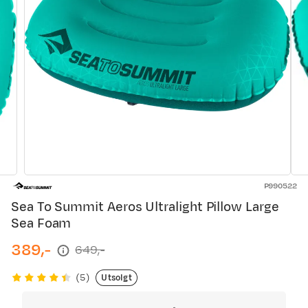
P990522
Sea To Summit Aeros Ultralight Pillow Large
Sea Foam
389,-
649,-
discounted
original
price
price
Utsolgt
(
5
)