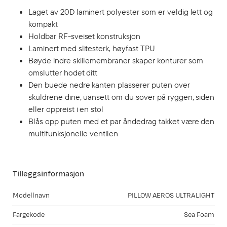
Laget av 20D laminert polyester som er veldig lett og
kompakt
Holdbar RF-sveiset konstruksjon
Laminert med slitesterk, høyfast TPU
Bøyde indre skillemembraner skaper konturer som
omslutter hodet ditt
Den buede nedre kanten plasserer puten over
skuldrene dine, uansett om du sover på ryggen, siden
eller oppreist i en stol
Blås opp puten med et par åndedrag takket være den
multifunksjonelle ventilen
Tilleggsinformasjon
Modellnavn
PILLOW AEROS ULTRALIGHT
Fargekode
Sea Foam