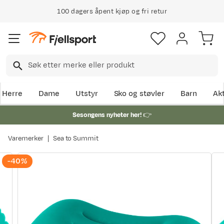
100 dagers åpent kjøp og fri retur
Herre
Dame
Utstyr
Sko og støvler
Barn
Akt
Sesongens nyheter her!
👉
Varemerker
Sea to Summit
-40%