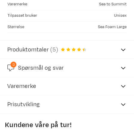
Varemerke
Sea to Summit
Tilpasset bruker
Unisex
Størrelse
Sea Foam Large
Produktomtaler
(
5
)
0
4.6
Spørsmål og svar
Varemerke
basert på 14 anmeldelser
Prisutvikling
Kundene våre på tur!
Torill T
Bekreftet kjøper
750
2 år siden
700