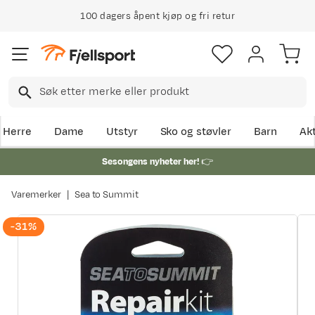
100 dagers åpent kjøp og fri retur
Herre
Dame
Utstyr
Sko og støvler
Barn
Akt
Sesongens nyheter her!
👉
Varemerker
Sea to Summit
-31%