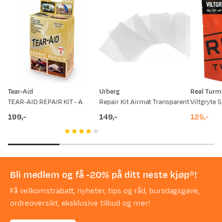
Tear-Aid
Urberg
Real Turm
TEAR-AID REPAIR KIT - A
Repair Kit Airmat Transparent
Viltgryte 
199,-
149,-
125,-
price
price
price
Bli medlem og få -20% på ditt neste kjøp*!
Få velkomstrabatt, nyheter, tips og råd, bursdagsgave,
ordreoversikt, eksklusive tilbud og mer!