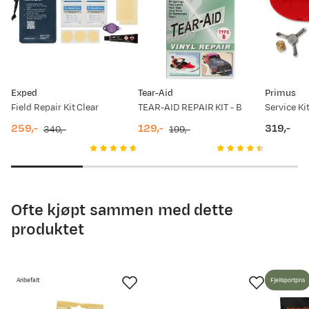
Stefan V
Bekreftet kjøper
3 år siden
Prisdato
Ny pris
Kjøpt størrelse:
OneSize
Valgt farge:
NA
09.07.2026
89,-
Exped
Tear-Aid
Primus
08.08.2025
129,-
Field Repair Kit Clear
TEAR-AID REPAIR KIT - B
259,-
129,-
319,-
340,-
199,-
discounted
original
discounted
original
price
price
price
price
price
Ofte kjøpt sammen med dette
produktet
Anbefalt
Fjellsportpris