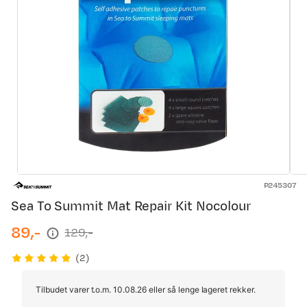
P245307
Sea To Summit Mat Repair Kit Nocolour
89,-
129,-
discounted
original
price
price
(
2
)
Tilbudet varer t.o.m. 10.08.26 eller så lenge lageret rekker.