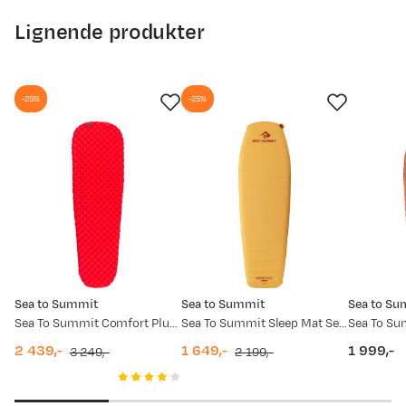
Lignende produkter
-25%
-25%
Sea to Summit
Sea to Summit
Sea to Su
Sea To Summit Comfort Plus Insulated Large Red
Sea To Summit Sleep Mat Self Inflated Pursuit Plus Regular Zinnia
2 439,-
1 649,-
1 999,-
3 249,-
2 199,-
discounted
original
discounted
original
price
price
price
price
price