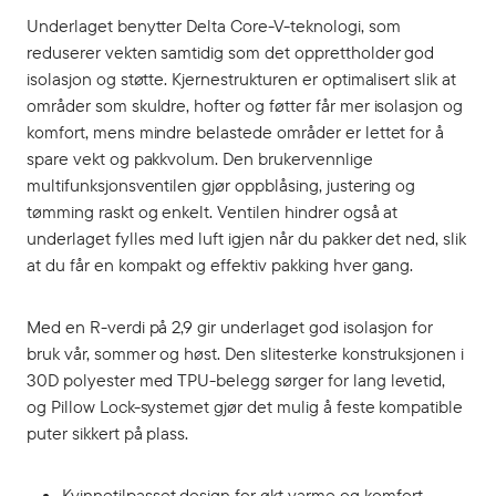
Underlaget benytter Delta Core-V-teknologi, som
reduserer vekten samtidig som det opprettholder god
isolasjon og støtte. Kjernestrukturen er optimalisert slik at
områder som skuldre, hofter og føtter får mer isolasjon og
komfort, mens mindre belastede områder er lettet for å
spare vekt og pakkvolum. Den brukervennlige
multifunksjonsventilen gjør oppblåsing, justering og
tømming raskt og enkelt. Ventilen hindrer også at
underlaget fylles med luft igjen når du pakker det ned, slik
at du får en kompakt og effektiv pakking hver gang.
Med en R-verdi på 2,9 gir underlaget god isolasjon for
bruk vår, sommer og høst. Den slitesterke konstruksjonen i
30D polyester med TPU-belegg sørger for lang levetid,
og Pillow Lock-systemet gjør det mulig å feste kompatible
puter sikkert på plass.
Kvinnetilpasset design for økt varme og komfort