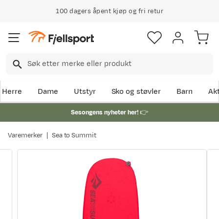
100 dagers åpent kjøp og fri retur
Herre
Dame
Utstyr
Sko og støvler
Barn
Akt
Sesongens nyheter her!
👉
Varemerker
Sea to Summit