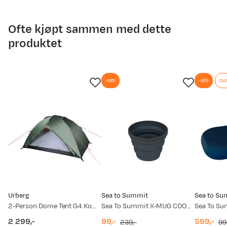
Ofte kjøpt sammen med dette
produktet
-59%
-40%
Out
Urberg
Sea to Summit
Sea to Su
2-Person Dome Tent G4 Kombu Green
Sea To Summit X-MUG COOL GRIP Charcoal
2 299,-
99,-
599,-
239,-
99