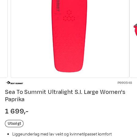
P990548
Sea To Summit Ultralight S.I. Large Women's
Paprika
1 699,-
price
Utsolgt
Liggeunderlag med lav vekt og kvinnetilpasset komfort