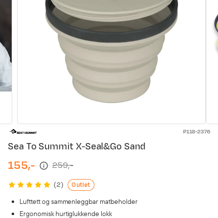
P118-2376
Sea To Summit X-Seal&Go Sand
155,-
259,-
discounted
original
price
price
Outlet
(
2
)
Lufttett og sammenleggbar matbeholder
Ergonomisk hurtiglukkende lokk