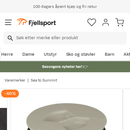
100 dagers åpent kjøp og fri retur
Herre
Dame
Utstyr
Sko og støvler
Barn
Akt
Sesongens nyheter her!
👉
Varemerker
Sea to Summit
-40%