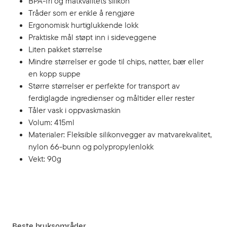
BPA-fri og matkvalitets silikon
Tråder som er enkle å rengjøre
Ergonomisk hurtiglukkende lokk
Praktiske mål støpt inn i sideveggene
Liten pakket størrelse
Mindre størrelser er gode til chips, nøtter, bær eller
en kopp suppe
Større størrelser er perfekte for transport av
ferdiglagde ingredienser og måltider eller rester
Tåler vask i oppvaskmaskin
Volum: 415ml
Materialer: Fleksible silikonvegger av matvarekvalitet,
nylon 66-bunn og polypropylenlokk
Vekt: 90g
Beste bruksområder