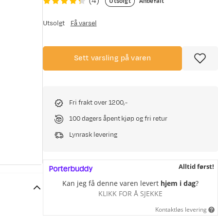
(
4
)
Utsolgt
Anbefalt
Utsolgt
Få varsel
Sett varsling på varen
Fri frakt over 1200,-
100 dagers åpent kjøp og fri retur
Lynrask levering
Alltid først!
Kan jeg få denne varen levert
hjem i dag
?
KLIKK FOR Å SJEKKE
Kontaktløs levering