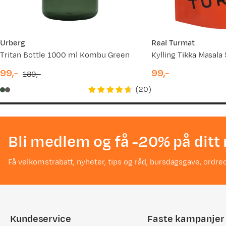
Urberg
Real Turmat
Tritan Bottle 1000 ml Kombu Green
Kylling Tikka Masala
99,-
99,-
189,-
discounted
original
price
(
20
)
price
price
Bli medlem og få -20% på ditt 
Få velkomstrabatt, nyheter, tips og råd, bursdagsgave, ordreo
Kundeservice
Faste kampanjer