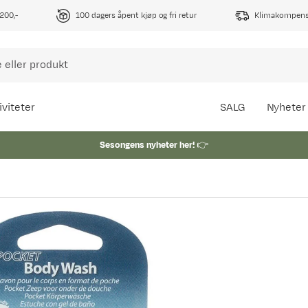
1200,-
100 dagers åpent kjøp og fri retur
Klimakompense
iviteter
SALG
Nyheter
Sesongens nyheter her!
👉