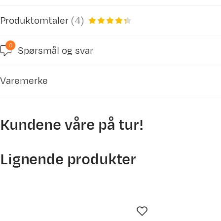
Produktomtaler
(
4
)
0
Spørsmål og svar
4.3
Varemerke
basert på 4 anmeldelser
Kundene våre på tur!
Lignende produkter
Per
6 år siden
Akkurat nok til en vask på fjellturer