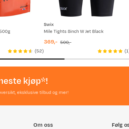
Swix
 500g
Mile Tights 8inch W Jet Black
369,-
500,-
discounted
original
(
52
)
(
1
price
price
neste kjøp*!
versikt, eksklusive tilbud og mer!
Om oss
Følg o