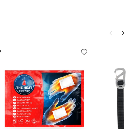
holder til
med vann.