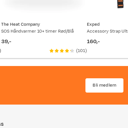
The Heat Company
Exped
SOS Håndvarmer 10+ timer Rød/Blå
Accessory Strap Ult
39,-
160,-
price
price
)
(
101
)
Bli medlem
ss