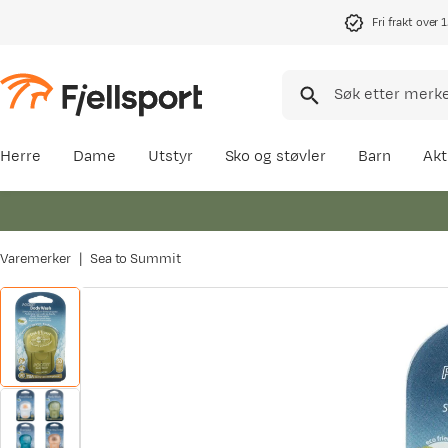
Fri frakt over 
Herre
Dame
Utstyr
Sko og støvler
Barn
Akt
Varemerker
Sea to Summit