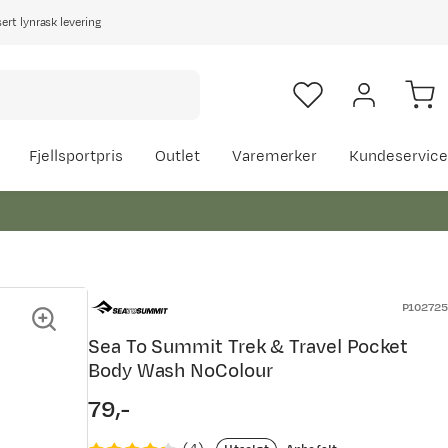
rt lynrask levering
Fjellsportpris
Outlet
Varemerker
Kundeservice
P102725
Sea To Summit Trek & Travel Pocket
Body Wash NoColour
79,-
price