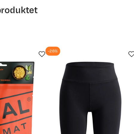
produktet
, hendene må være helt tørre for hvert flak du tar ut. Et flak 
ndt deg i lyngen, før du skrider til verket og begynner vasken 
-26%