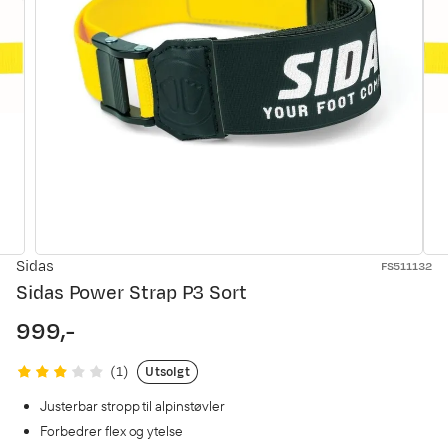
Sidas
FS511132
Sidas Power Strap P3 Sort
999,-
price
Utsolgt
(
1
)
Justerbar stropp til alpinstøvler
Forbedrer flex og ytelse