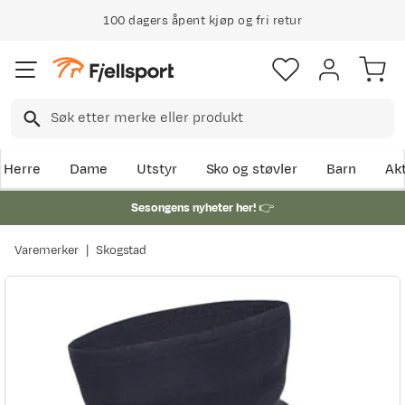
100 dagers åpent kjøp og fri retur
Herre
Dame
Utstyr
Sko og støvler
Barn
Akt
Sesongens nyheter her!
👉
Varemerker
Skogstad