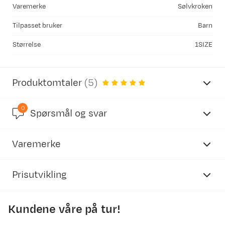
Varemerke
Sølvkroken
Tilpasset bruker
Barn
Størrelse
1SIZE
Produktomtaler
(
5
)
0
5.0
Spørsmål og svar
Varemerke
basert på 5 anmeldelser
Prisutvikling
Kundene våre på tur!
Øyvind S
Bekreftet kjøper
3 år siden
250