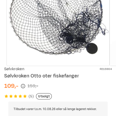
Sølvkroken
P215904
Sølvkroken Otto oter fiskefanger
109,-
159,-
discounted
original
price
price
Utsolgt
(
5
)
Tilbudet varer t.o.m. 10.08.26 eller så lenge lageret rekker.