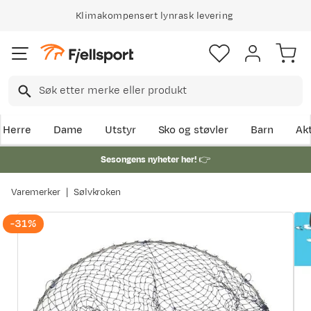
Klimakompensert lynrask levering
Herre
Dame
Utstyr
Sko og støvler
Barn
Akt
Sesongens nyheter her!
👉
Varemerker
Sølvkroken
-31%