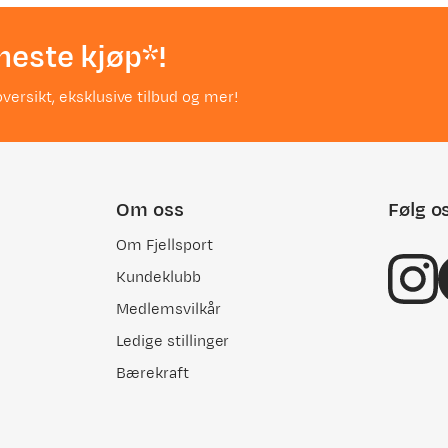
neste kjøp*!
versikt, eksklusive tilbud og mer!
Om oss
Følg o
Om Fjellsport
Kundeklubb
Medlemsvilkår
Ledige stillinger
Bærekraft