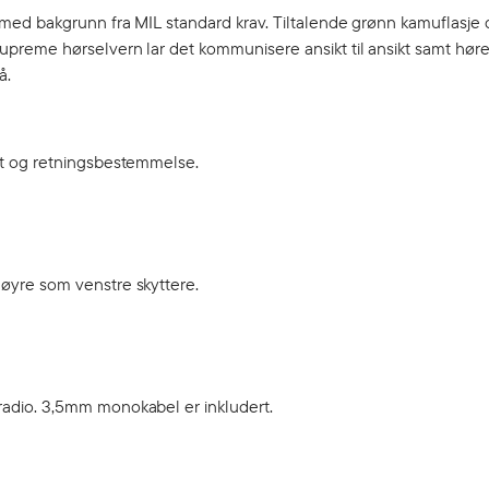
med bakgrunn fra MIL standard krav. Tiltalende grønn kamuflasje 
preme hørselvern lar det kommunisere ansikt til ansikt samt hør
å.
ekt og retningsbestemmelse.
høyre som venstre skyttere.
radio. 3,5mm monokabel er inkludert.