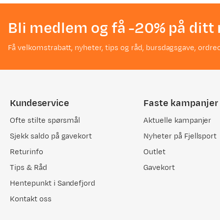
Bli medlem og få -20% på ditt 
Få velkomstrabatt, nyheter, tips og råd, bursdagsgave, ordreo
Kundeservice
Faste kampanjer
Ofte stilte spørsmål
Aktuelle kampanjer
Sjekk saldo på gavekort
Nyheter på Fjellsport
Returinfo
Outlet
Tips & Råd
Gavekort
Hentepunkt i Sandefjord
Kontakt oss