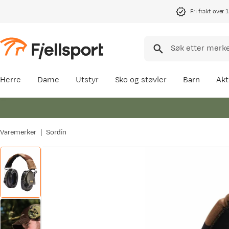
Fri frakt over 
Herre
Dame
Utstyr
Sko og støvler
Barn
Akt
Varemerker
Sordin