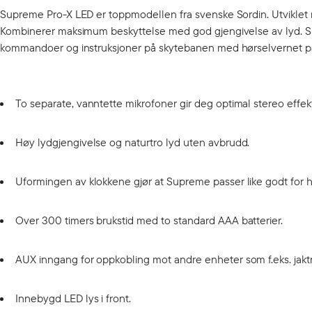
Supreme Pro-X LED er toppmodellen fra svenske Sordin. Utviklet 
Kombinerer maksimum beskyttelse med god gjengivelse av lyd. Su
kommandoer og instruksjoner på skytebanen med hørselvernet p
To separate, vanntette mikrofoner gir deg optimal stereo eff
Høy lydgjengivelse og naturtro lyd uten avbrudd.
Uformingen av klokkene gjør at Supreme passer like godt for 
Over 300 timers brukstid med to standard AAA batterier.
AUX inngang for oppkobling mot andre enheter som f.eks. jakt
Innebygd LED lys i front.