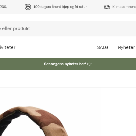
1200,-
100 dagers åpent kjøp og fri retur
Klimakompense
iviteter
SALG
Nyheter
Sesongens nyheter her!
👉