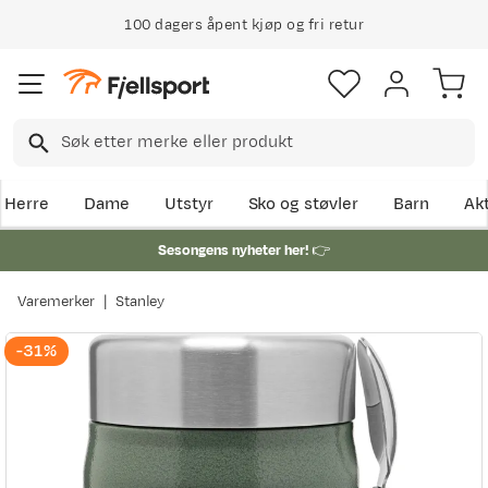
100 dagers åpent kjøp og fri retur
Herre
Dame
Utstyr
Sko og støvler
Barn
Akt
Sesongens nyheter her!
👉
Varemerker
Stanley
-31%