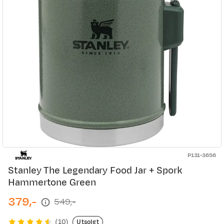
P131-3656
Stanley The Legendary Food Jar + Spork
Hammertone Green
379,-
549,-
discounted
original
price
price
Utsolgt
(
10
)