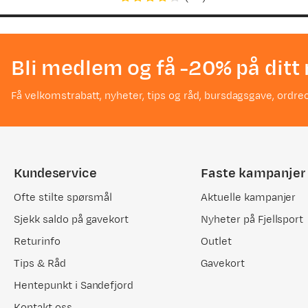
price
price
Bli medlem og få -20% på ditt 
Få velkomstrabatt, nyheter, tips og råd, bursdagsgave, ordreo
Kundeservice
Faste kampanjer
Ofte stilte spørsmål
Aktuelle kampanjer
Sjekk saldo på gavekort
Nyheter på Fjellsport
Returinfo
Outlet
Tips & Råd
Gavekort
Hentepunkt i Sandefjord
Kontakt oss