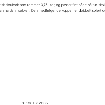
sk skrukork som rommer 0,75 liter, og passer fint både på tur, skol
rygt kan ha den i sekken. Den medfølgende koppen er dobbeltisolert
ST1001612065