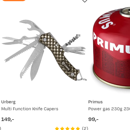
Urberg
Primus
Multi Function Knife Capers
Power gas 230g 23
149,-
99,-
price
price
)
(
2
)