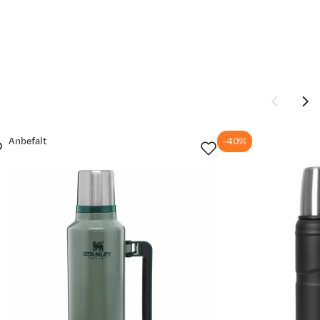
Anbefalt
-40%
Ny pris
399,-
699,-