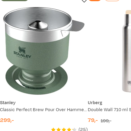
Stanley
Urberg
Classic Perfect Brew Pour Over Hammertone Green
Double Wall 710 ml S
299,-
79,-
199,-
price
discounted
original
(
25
)