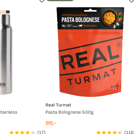
Real Turmat
tainless
Pasta Bolognese 500g
99,-
price
(
17
)
(
118