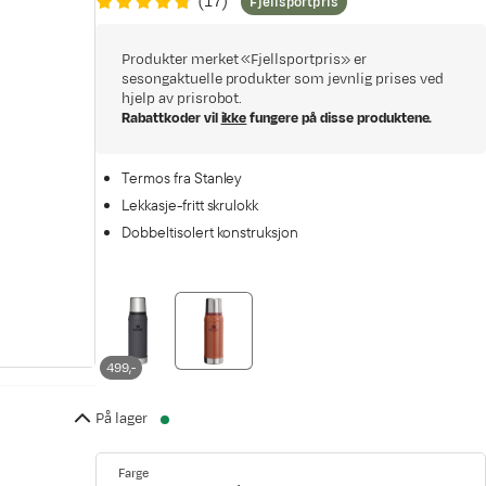
(
17
)
Fjellsportpris
Produkter merket «Fjellsportpris» er
sesongaktuelle produkter som jevnlig prises ved
hjelp av prisrobot.
Rabattkoder vil
ikke
fungere på disse produktene.
Termos fra Stanley
Lekkasje-fritt skrulokk
Dobbeltisolert konstruksjon
499,-
På lager
Farge