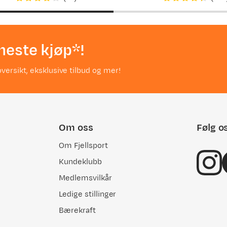
neste kjøp*!
versikt, eksklusive tilbud og mer!
Om oss
Følg o
Om Fjellsport
Kundeklubb
Medlemsvilkår
Ledige stillinger
Bærekraft