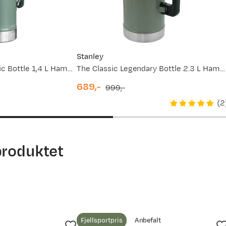
Stanley
The Legendary Classic Bottle 1,4 L Hammertone Green
The Classic Legendary Bottle 2.3 L Hammertone Green
689,-
999,-
discounted
original
(
2
price
price
produktet
Fjellsportpris
Anbefalt