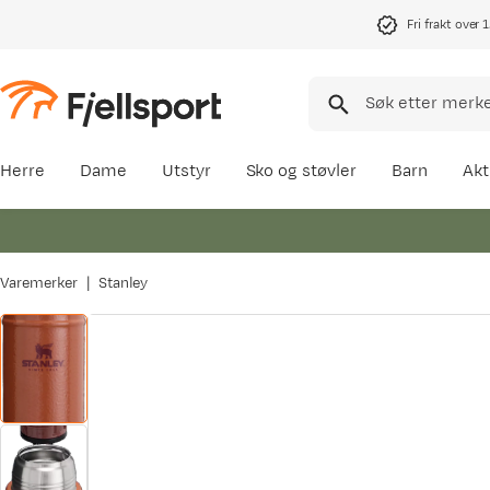
Fri frakt over 
Herre
Dame
Utstyr
Sko og støvler
Barn
Akt
Varemerker
Stanley