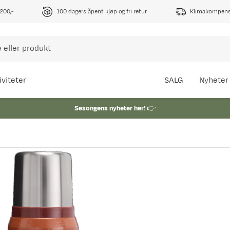
1200,-
100 dagers åpent kjøp og fri retur
Klimakompense
iviteter
SALG
Nyheter
Sesongens nyheter her!
👉