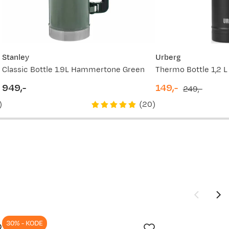
379,-
699,-
449,-
Stanley
Urberg
Classic Bottle 1.9L Hammertone Green
Thermo Bottle 1,2 L
449,-
949,-
149,-
249,-
price
discounted
original
)
(
20
)
699,-
price
price
399,-
449,-
699,-
30% - KODE