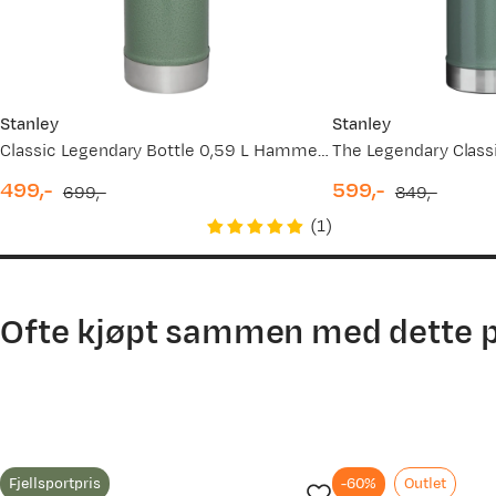
28.05.2026
22.04.2026
31.03.2026
Stanley
Stanley
Classic Legendary Bottle 0,59 L Hammertone Green
08.12.2025
499,-
599,-
699,-
849,-
discounted
original
discounted
original
(
1
)
02.12.2025
price
price
price
price
30.10.2025
Ofte kjøpt sammen med dette 
15.08.2025
10.08.2025
Fjellsportpris
-60%
Outlet