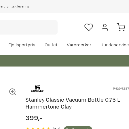
rt lynrask levering
Fjellsportpris
Outlet
Varemerker
Kundeservice
P416-7287
Stanley Classic Vacuum Bottle 0.75 L
Hammertone Clay
399,-
price