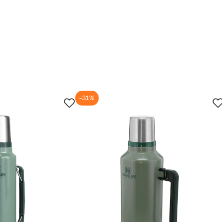
-31%
jun.
2. jul.
15. jul.
28. jul.