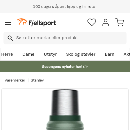
100 dagers åpent kjøp og fri retur
Herre
Dame
Utstyr
Sko og støvler
Barn
Akt
Sesongens nyheter her!
👉
Varemerker
Stanley