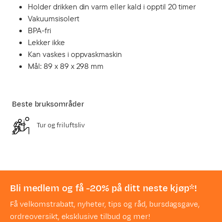
Holder drikken din varm eller kald i opptil 20 timer
Vakuumsisolert
BPA-fri
Lekker ikke
Kan vaskes i oppvaskmaskin
Mål: 89 x 89 x 298 mm
Beste bruksområder
Tur og friluftsliv
Bli medlem og få -20% på ditt neste kjøp*!
Få velkomstrabatt, nyheter, tips og råd, bursdagsgave,
ordreoversikt, eksklusive tilbud og mer!