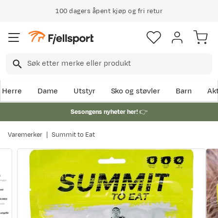
100 dagers åpent kjøp og fri retur
Herre
Dame
Utstyr
Sko og støvler
Barn
Akt
Sesongens nyheter her!
👉
Varemerker
Summit to Eat