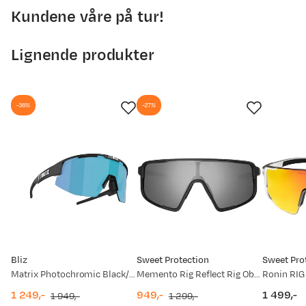
Kundene våre på tur!
Lignende produkter
-36%
-27%
Bliz
Sweet Protection
Sweet Pro
Matrix Photochromic Black/Photochromic Brown Blue
Memento Rig Reflect Rig Obsidian/Matte Black
1 249,-
949,-
1 499,-
1 949,-
1 299,-