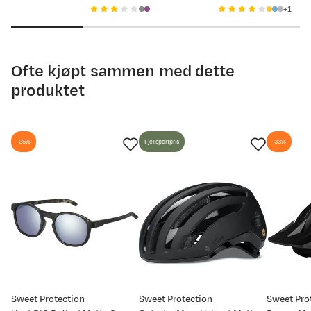
discounted
original
discounted
original
price
1
price
price
price
price
Ofte kjøpt sammen med dette
produktet
-25%
Fjellsportpris
-33%
Sweet Protection
Sweet Protection
Sweet Pro