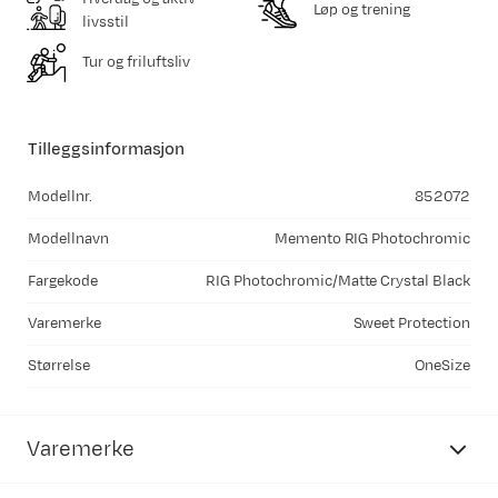
Løp og trening
livsstil
Tur og friluftsliv
Tilleggsinformasjon
Modellnr.
852072
Modellnavn
Memento RIG Photochromic
Fargekode
RIG Photochromic/Matte Crystal Black
Varemerke
Sweet Protection
Størrelse
OneSize
Varemerke