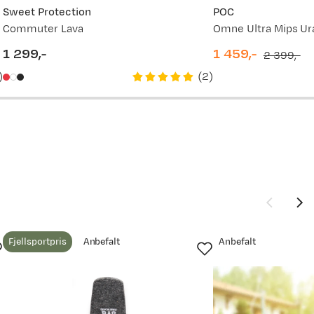
Sweet Protection
POC
Commuter Lava
Omne Ultra Mips Ur
vordan
1 299,-
1 459,-
2 399,-
price
discounted
original
)
(
2
)
price
price
r når man
Fjellsportpris
Anbefalt
Anbefalt