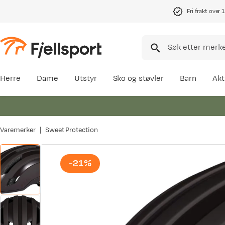
Fri frakt over 
Herre
Dame
Utstyr
Sko og støvler
Barn
Akt
Varemerker
Sweet Protection
-21%