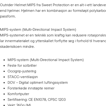
Outrider Helmet MIPS fra Sweet Protection er en alt-i-ett landeve
end hjelmer. Hjelmen har en kombinasjon av formstøpt polykarbon
passform.
MIPS-system (Multi-Directional Impact System)
MIPS-systemet er en teknikk som kraftig kan redusere rotasjonskra
lar innermaterialet og ytterskallet forflytte seg i forhold til hve
skaderisikoen mindre.
MIPS-system (Multi-Directional Impact System)
Feste for solbriller
Occigrip-justering
STACC-ventilasjon
DOV – Digital optimert luftingssystem
Forsterkede innstøpte reimer
Komfortputer
Sertifisering: CE EN1078, CPSC 1203
Vekt: 260g (M)