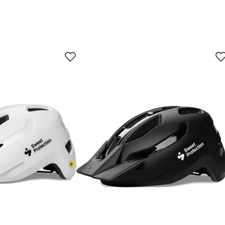
jun.
28. jun.
11. jul.
24. jul.