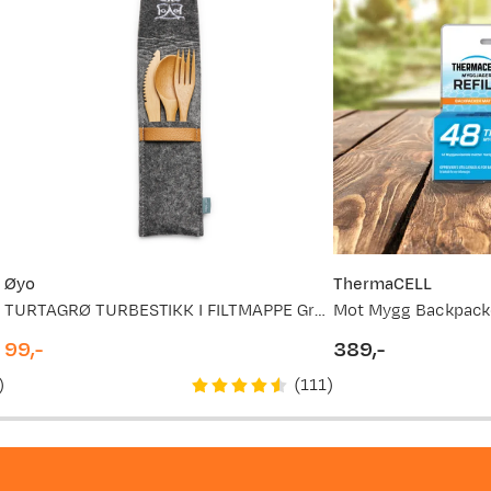
Øyo
ThermaCELL
TURTAGRØ TURBESTIKK I FILTMAPPE Grey/Brown
Mot Mygg Backpacke
99,-
389,-
price
price
)
(
111
)