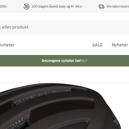
1200,-
100 dagers åpent kjøp og fri retur
Klimakompense
iviteter
SALG
Nyheter
Sesongens nyheter her!
👉