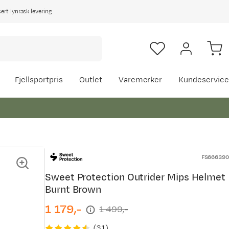
rt lynrask levering
Fjellsportpris
Outlet
Varemerker
Kundeservice
FS666390
Sweet Protection Outrider Mips Helmet
Burnt Brown
1 179,-
1 499,-
discounted
original
price
price
(
31
)