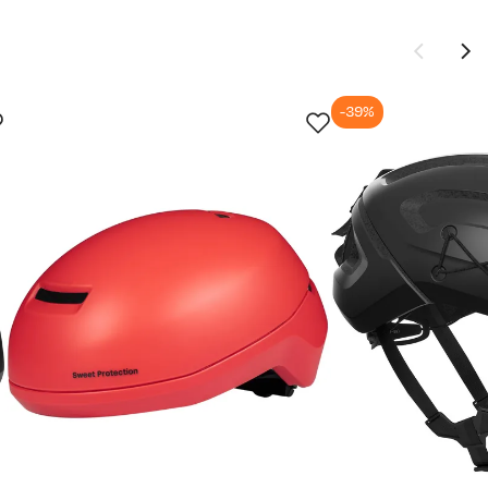
-39%
Ny pris
1 179,-
1 499,-
1 129,-
1 499,-