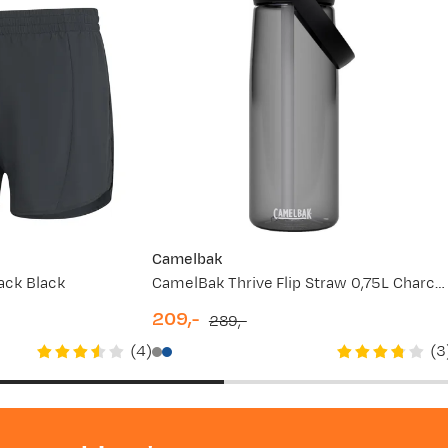
Camelbak
ack Black
CamelBak Thrive Flip Straw 0,75L Charcoal
209,-
289,-
discounted
original
(
4
)
(
3
price
price