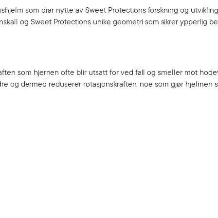
ishjelm som drar nytte av Sweet Protections forskning og utviklin
skall og Sweet Protections unike geometri som sikrer ypperlig be
ften som hjernen ofte blir utsatt for ved fall og smeller mot hode
randre og dermed reduserer rotasjonskraften, noe som gjør hjelmen s