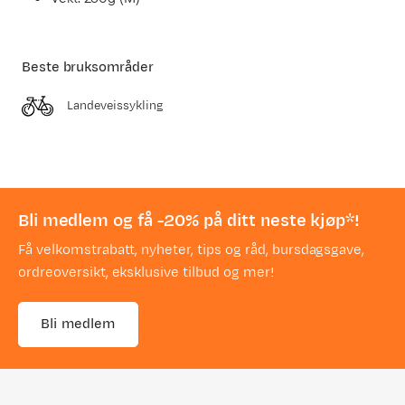
Beste bruksområder
Landeveissykling
Bli medlem og få -20% på ditt neste kjøp*!
Få velkomstrabatt, nyheter, tips og råd, bursdagsgave,
ordreoversikt, eksklusive tilbud og mer!
Bli medlem