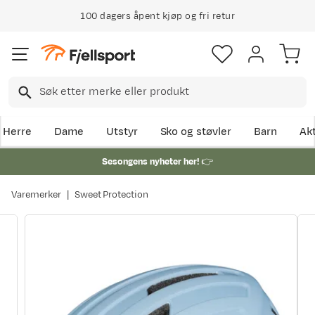
100 dagers åpent kjøp og fri retur
Herre
Dame
Utstyr
Sko og støvler
Barn
Akt
Sesongens nyheter her!
👉
Varemerker
Sweet Protection