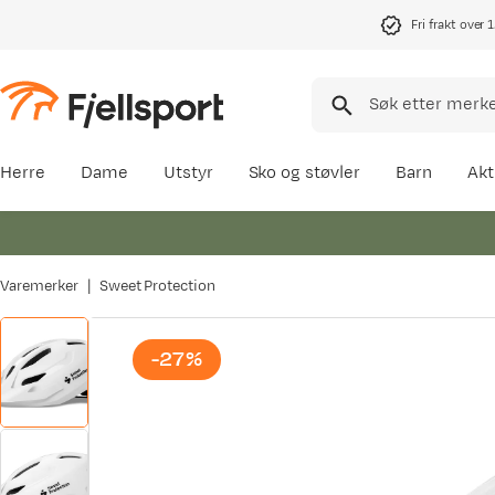
Fri frakt over 
Herre
Dame
Utstyr
Sko og støvler
Barn
Akt
Varemerker
Sweet Protection
-27%