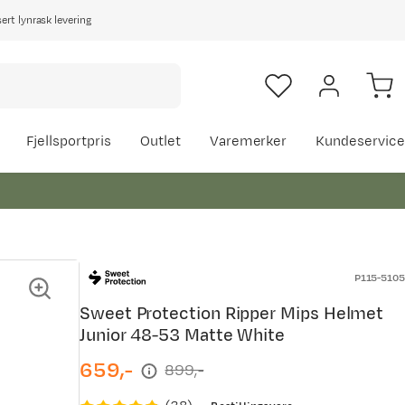
rt lynrask levering
Fjellsportpris
Outlet
Varemerker
Kundeservice
P115-5105
Sweet Protection Ripper Mips Helmet
Junior 48-53 Matte White
659,-
899,-
discounted
original
price
price