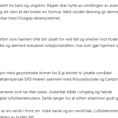
iellt for barn og ungdom. Ripper drar nytte av utviklingen av ava
 og stil uten at det koster en formue. Med utvidet dekning gir den
terbar med Occigrip-dreiesystemet.
ften som hjernen ofte blir utsatt for ved fall og smeller mot hode
randre og dermed reduserer rotasjonskraften, noe som gjør hjelmen s
on med geometriske former for å gi stivhet til utsatte området
 støtdempende EPS-lineren sammen med Polycarbonate og Carbon 
kanisme som tar liten plass. Justerbar både i omgang og høyde
igital luftstrømsimulator. Dette sørger for at luften strømmer godt
av en ventil i front, en indre kanal og en ventil bak. Luftstrømm
delen av hodet ditt