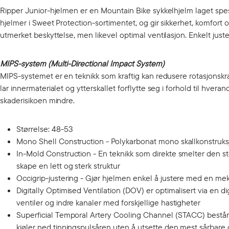
Ripper Junior-hjelmen er en Mountain Bike sykkelhjelm laget spes
hjelmer i Sweet Protection-sortimentet, og gir sikkerhet, komfort
utmerket beskyttelse, men likevel optimal ventilasjon. Enkelt jus
MIPS-system (Multi-Directional Impact System)
MIPS-systemet er en teknikk som kraftig kan redusere rotasjonskra
lar innermaterialet og ytterskallet forflytte seg i forhold til hve
skaderisikoen mindre.
Størrelse: 48-53
Mono Shell Construction - Polykarbonat mono skallkonstruksj
In-Mold Construction - En teknikk som direkte smelter den
skape en lett og sterk struktur
Occigrip-justering - Gjør hjelmen enkel å justere med en me
Digitally Optimised Ventilation (DOV) er optimalisert via en d
ventiler og indre kanaler med forskjellige hastigheter
Superficial Temporal Artery Cooling Channel (STACC) består 
kjøler ned tinningspulsåren uten å utsette den mest sårbare 