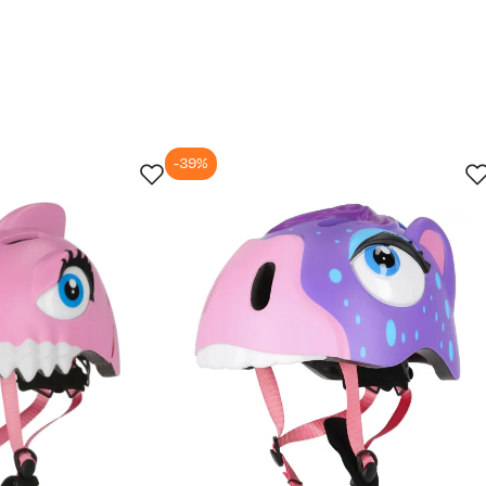
-39%
jun.
29. jun.
12. jul.
25. jul.