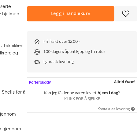
nserte
ne hjelmen
Legg i handlekurv
Fri frakt over 1200,-
t. Teknikken
100 dagers åpent kjøp og fri retur
ikrere og
Lynrask levering
Alltid først!
Shells for å
Kan jeg få denne varen levert
hjem i dag
?
KLIKK FOR Å SJEKKE
Kontaktløs levering
 gjennom
en gjennom