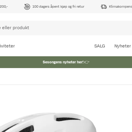
1200,-
100 dagers åpent kjøp og fri retur
Klimakompense
iviteter
SALG
Nyheter
Sesongens nyheter her!
👉