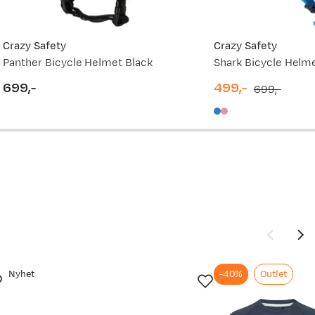
899,-
699,-
Crazy Safety
Crazy Safety
Panther Bicycle Helmet Black
Shark Bicycle Helm
vordan
699,-
699,-
499,-
699,-
price
discounted
original
899,-
price
price
Nyhet
-40%
Outlet