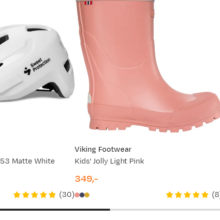
Viking Footwear
-53 Matte White
Kids' Jolly Light Pink
349,-
price
(
30
)
(
8