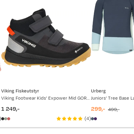
Viking Fiskeutstyr
Urberg
Viking Footwear Kids' Expower Mid GORE-TEX 2V Black
1 249,-
299,-
499,-
price
discounted
original
)
(
4
)
price
price