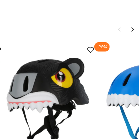
-29%
Ny pris
659,-
899,-
699,-