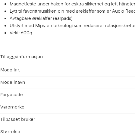
Magnetfeste under haken for esktra sikkerhet og lett håndte
Lytt til favorittmusikken din med øreklaffer som er Audio Re
Avtagbare øreklaffer (earpads)
Utstyrt med Mips, en teknologi som reduserer rotasjonskreft
Vekt: 600g
Tilleggsinformasjon
Modellnr.
Modellnavn
Fargekode
Varemerke
Tilpasset bruker
Størrelse