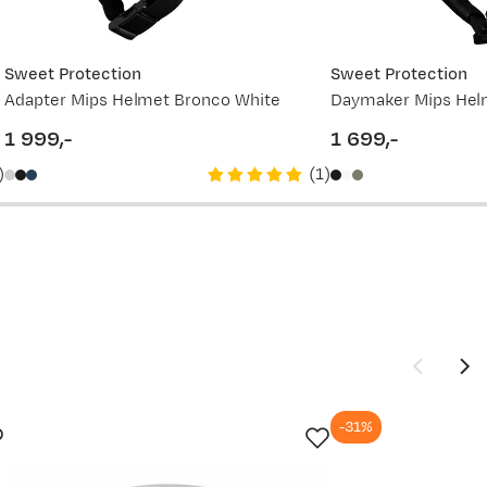
1 949,-
2 699,-
Sweet Protection
Sweet Protection
Adapter Mips Helmet Bronco White
Daymaker Mips Hel
1 999,-
1 699,-
price
price
)
(
1
)
ter bra på
-31%