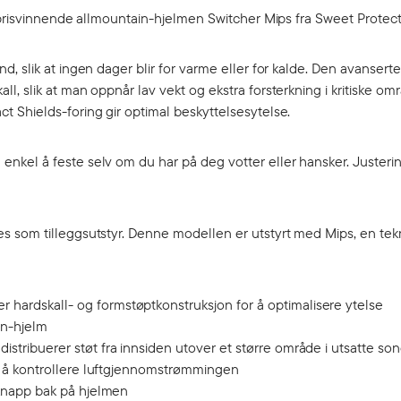
 prisvinnende allmountain-hjelmen Switcher Mips fra Sweet Protect
 slik at ingen dager blir for varme eller for kalde. Den avanserte
 slik at man oppnår lav vekt og ekstra forsterkning i kritiske omr
 Shields-foring gir optimal beskyttelsesytelse.
nkel å feste selv om du har på deg votter eller hansker. Juster
s som tilleggsutstyr. Denne modellen er utstyrt med Mips, en te
hardskall- og formstøptkonstruksjon for å optimalisere ytelse
in-hjelm
stribuerer støt fra innsiden utover et større område i utsatte son
or å kontrollere luftgjennomstrømmingen
uknapp bak på hjelmen