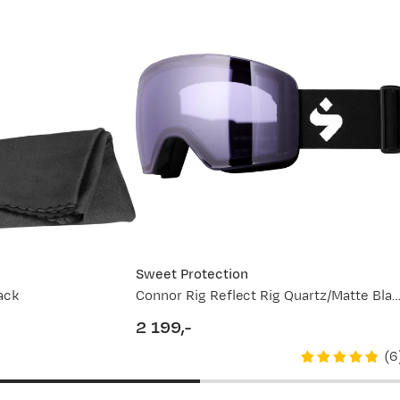
Sweet Protection
ack
Connor Rig Reflect Rig Quartz/Matte Black/B
2 199,-
price
(
6