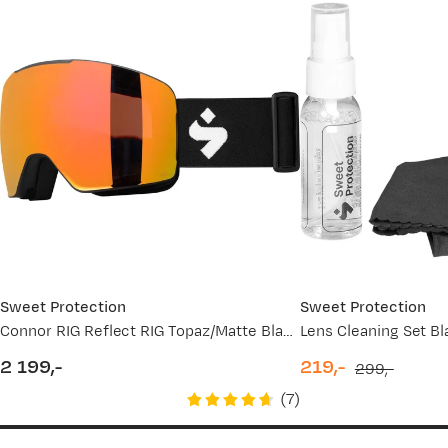
Esten
Bekreftet kjøper
3 måneder siden
Kjøpt størrelse:
LXL
Valgt farge:
Juniper Blue
Sweet Protection
Sweet Protection
Vebjørn Ø
Bekreftet kjøper
Connor RIG Reflect RIG Topaz/Matte Black/Black
Lens Cleaning Set Bl
3 måneder siden
2 199,-
219,-
299,-
Kjøpt størrelse:
L/XL
price
discounted
original
Valgt farge:
DTBLK
(
7
)
price
price