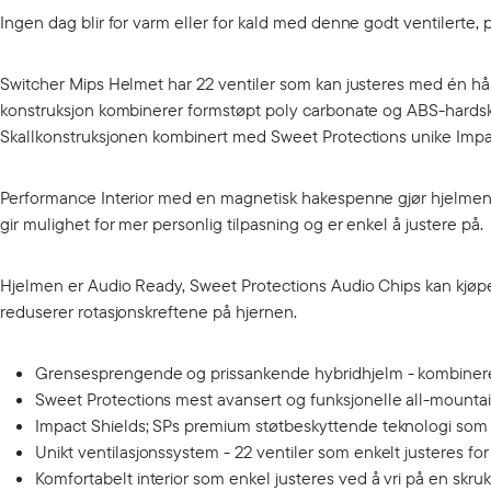
Ingen dag blir for varm eller for kald med denne godt ventilerte,
Switcher Mips Helmet har 22 ventiler som kan justeres med én hånd,
konstruksjon kombinerer formstøpt poly carbonate og ABS-hardskall,
Skallkonstruksjonen kombinert med Sweet Protections unike Impact
Performance Interior med en magnetisk hakespenne gjør hjelmen e
gir mulighet for mer personlig tilpasning og er enkel å justere på.
Hjelmen er Audio Ready, Sweet Protections Audio Chips kan kjøpe
reduserer rotasjonskreftene på hjernen.
Grensesprengende og prissankende hybridhjelm - kombinerer 
Sweet Protections mest avansert og funksjonelle all-mounta
Impact Shields; SPs premium støtbeskyttende teknologi som di
Unikt ventilasjonssystem - 22 ventiler som enkelt justeres f
Komfortabelt interior som enkel justeres ved å vri på en skr