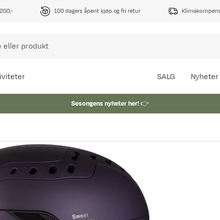
1200,-
100 dagers åpent kjøp og fri retur
Klimakompense
iviteter
SALG
Nyheter
Sesongens nyheter her!
👉