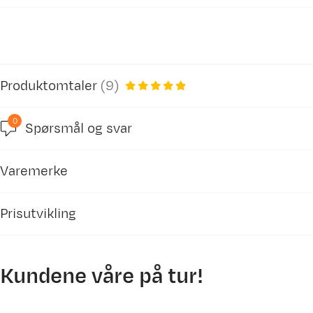
Produktomtaler
(
9
)
0
Spørsmål og svar
4.6
Varemerke
basert på 27 anmeldelser
Prisutvikling
Kundene våre på tur!
Dag A
Bekreftet kjøper
3500
5 måneder siden