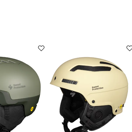
jun.
29. jun.
12. jul.
25. jul.
 Den er også god å ha på seg. Veldig fint at "ørelappene" er kan 