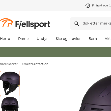
Fri frakt over 
Herre
Dame
Utstyr
Sko og støvler
Barn
Akt
Varemerker
Sweet Protection