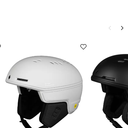
Ny pris
2 699,-
fjernes ved
1 799,-
2 699,-