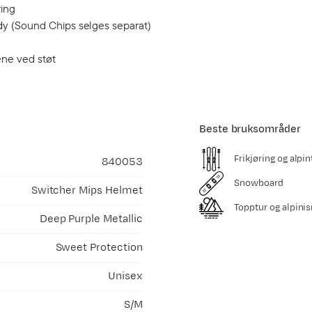
ring
ady (Sound Chips selges separat)
ene ved støt
Beste bruksområder
Frikjøring og alpin
840053
Snowboard
Switcher Mips Helmet
Topptur og alpini
Deep Purple Metallic
Sweet Protection
Unisex
S/M