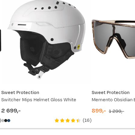
Sweet Protection
Sweet Protection
lack
Switcher Mips Helmet Gloss White
2 699,-
899,-
1 299,-
price
discounted
original
)
(
16
)
price
price