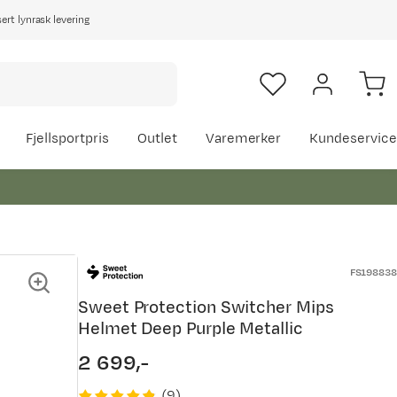
rt lynrask levering
Fjellsportpris
Outlet
Varemerker
Kundeservice
FS198838
Sweet Protection Switcher Mips
Helmet Deep Purple Metallic
2 699,-
price
(
9
)