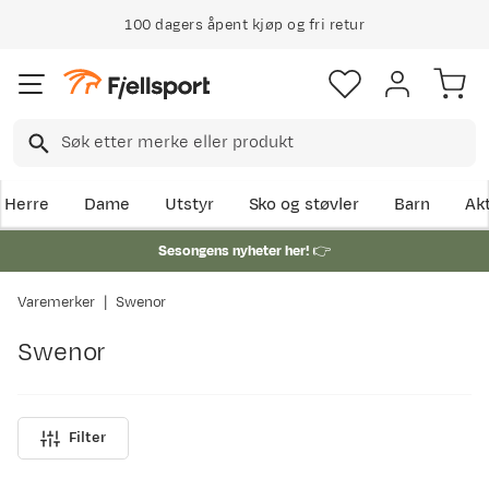
100 dagers åpent kjøp og fri retur
Herre
Dame
Utstyr
Sko og støvler
Barn
Akt
Sesongens nyheter her!
👉
Varemerker
Swenor
Swenor
Filter