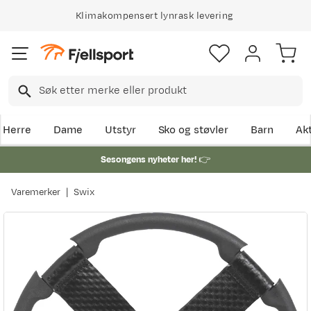
Klimakompensert lynrask levering
Herre
Dame
Utstyr
Sko og støvler
Barn
Akt
Sesongens nyheter her!
👉
Varemerker
Swix