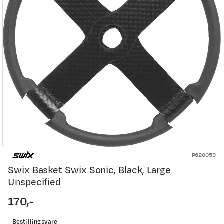
P620059
Swix Basket Swix Sonic, Black, Large
Unspecified
170,-
price
Bestillingsvare