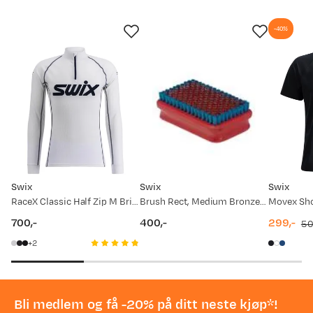
-40%
Swix
Swix
Swix
RaceX Classic Half Zip M Bright White/ Dark Navy
Brush Rect, Medium Bronze Red
Movex Sho
700,-
400,-
299,-
50
price
price
discount
original
2
price
price
Bli medlem og få -20% på ditt neste kjøp*!