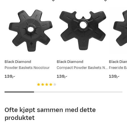
Black Diamond
Black Diamond
Black Di
Powder Baskets Nocolour
Compact Powder Baskets No Color
Freeride B
139,-
139,-
139,-
price
price
price
Ofte kjøpt sammen med dette
produktet