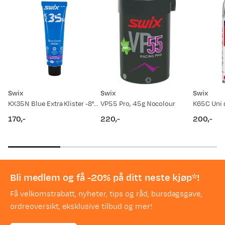
Swix
Swix
Swix
KX35N Blue Extra Klister -8°C / 0°C
VP55 Pro, 45g Nocolour
170,-
220,-
200,-
price
price
price
Bli medlem og få -20% på ditt neste kjøp*!
Få velkomstrabatt, nyheter, tips og råd, bursdagsgave,
ordreoversikt, eksklusive tilbud og mer!