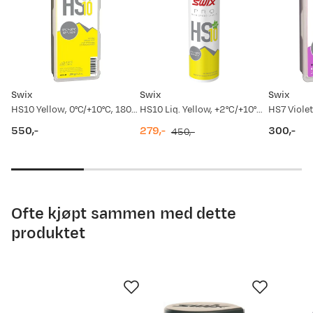
Swix
Swix
Swix
HS10 Yellow, 0°C/+10°C, 180g Nocolour
HS10 Liq. Yellow, +2°C/+10°C, 125ml Yellow
550,-
279,-
300,-
450,-
price
discounted
original
price
price
price
Ofte kjøpt sammen med dette
produktet