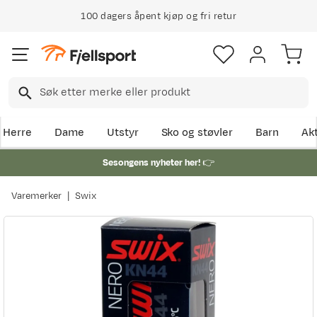
100 dagers åpent kjøp og fri retur
Klimakompensert lynrask levering
Herre
Dame
Utstyr
Sko og støvler
Barn
Akt
Sesongens nyheter her!
👉
Varemerker
Swix