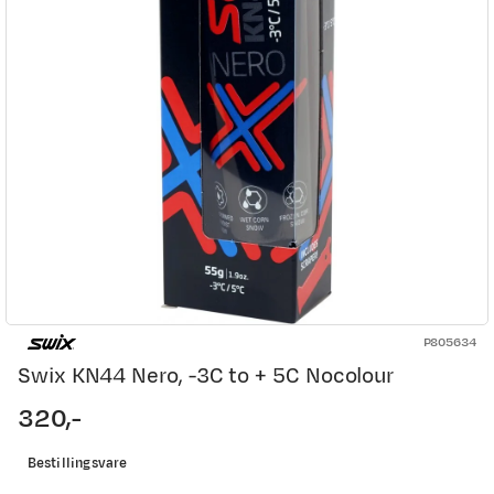
P805634
Swix KN44 Nero, -3C to + 5C Nocolour
320,-
price
Bestillingsvare