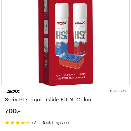
P118-8759
Swix P17 Liquid Glide Kit NoColour
700,-
price
Bestillingsvare
(
3
)