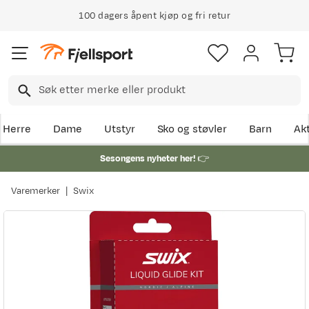
100 dagers åpent kjøp og fri retur
Herre
Dame
Utstyr
Sko og støvler
Barn
Akt
Sesongens nyheter her!
👉
Varemerker
Swix