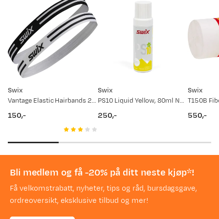
Swix
Swix
Swix
Vantage Elastic Hairbands 2pk Black/Bright White
PS10 Liquid Yellow, 80ml Nocolor
150,-
250,-
550,-
price
price
price
Bli medlem og få -20% på ditt neste kjøp*!
Få velkomstrabatt, nyheter, tips og råd, bursdagsgave,
ordreoversikt, eksklusive tilbud og mer!