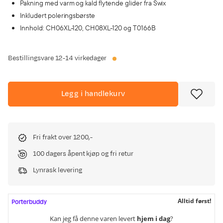
Pakning med varm og kald flytende glider fra Swix
Inkludert poleringsbørste
Innhold: CH06XL-120, CH08XL-120 og T0166B
Bestillingsvare
12-14 virkedager
Legg i handlekurv
Fri frakt over 1200,-
100 dagers åpent kjøp og fri retur
Lynrask levering
Alltid først!
Kan jeg få denne varen levert
hjem i dag
?