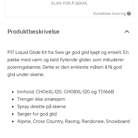
KLIKK FOR Å SJEKKE
Kontaktløs levering
Produktbeskrivelse
P17 Liquid Glide Kit fra Swix gir god glid kjapt og enkelt. En
pakke med varm og kald flytende glider, som inkluderer
poleringsbørste. Dette er den enkleste måten å få god
glid under skiene.
Innhold: CH06XL-120, CH08XL-120 og T0166B
Trenger ikke smørejern
Spray direkte på skiene
Sørger for god glid
Alpine, Cross Country, Racing, Randonee, Snowboard