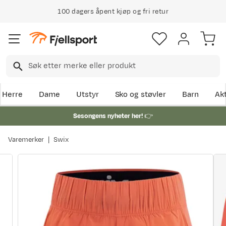
100 dagers åpent kjøp og fri retur
Herre
Dame
Utstyr
Sko og støvler
Barn
Akt
Sesongens nyheter her!
👉
Varemerker
Swix