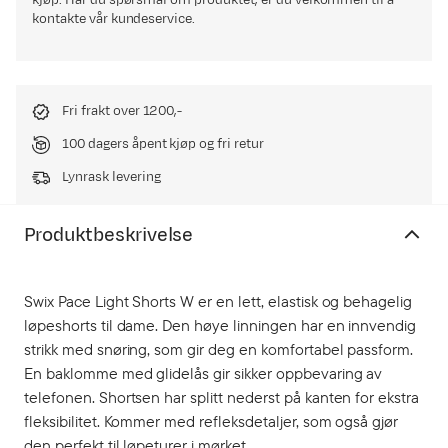
kjøp. Har du spørsmål om produktet, er du velkommen til å
kontakte vår kundeservice.
Fri frakt over 1200,-
100 dagers åpent kjøp og fri retur
Lynrask levering
Produktbeskrivelse
Swix Pace Light Shorts W er en lett, elastisk og behagelig
løpeshorts til dame. Den høye linningen har en innvendig
strikk med snøring, som gir deg en komfortabel passform.
En baklomme med glidelås gir sikker oppbevaring av
telefonen. Shortsen har splitt nederst på kanten for ekstra
fleksibilitet. Kommer med refleksdetaljer, som også gjør
den perfekt til løpeturer i mørket.