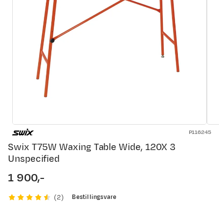
P116245
Swix T75W Waxing Table Wide, 120X 3
Unspecified
1 900,-
price
Bestillingsvare
(
2
)