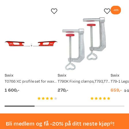
-40%
Swix
Swix
Swix
T0766 XC profile set for wax tables Unspecified
T790K Fixing clamps,T793,T767,T796 Nocolour
1 600,-
270,-
659,-
1 
price
price
discount
original
price
price
Bli medlem og få -20% på ditt neste kjøp*!