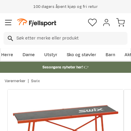
100 dagers åpent kjøp og fri retur
Herre
Dame
Utstyr
Sko og støvler
Barn
Akt
Sesongens nyheter her!
👉
Varemerker
Swix