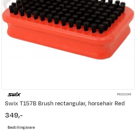
P622199
Swix T157B Brush rectangular, horsehair Red
349,-
price
Bestillingsvare