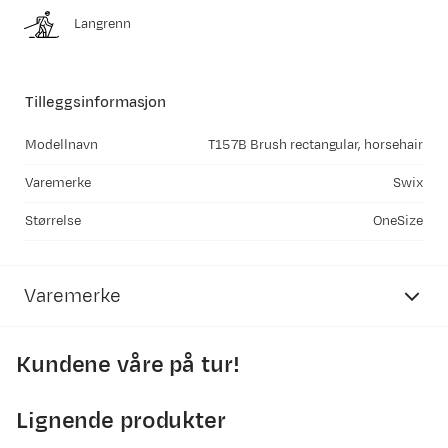
Langrenn
Tilleggsinformasjon
Modellnavn
T157B Brush rectangular, horsehair
Varemerke
Swix
Størrelse
OneSize
Varemerke
Kundene våre på tur!
Lignende produkter