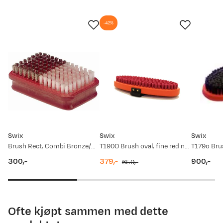
-42%
Swix
Swix
Swix
Brush Rect, Combi Bronze/Nylon Red
T190O Brush oval, fine red nylon Red
300,-
379,-
900,-
650,-
price
discounted
original
price
price
price
Ofte kjøpt sammen med dette