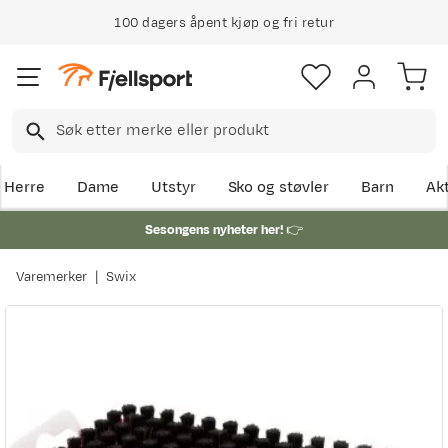
100 dagers åpent kjøp og fri retur
Herre
Dame
Utstyr
Sko og støvler
Barn
Akt
Sesongens nyheter her!
👉
Varemerker
Swix