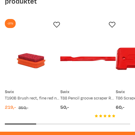
produktet
-37%
Swix
Swix
Swix
T190B Brush rect., fine red nylon Red
T88 Pencil groove scraper Red
219,-
50,-
60,-
350,-
discounted
original
price
price
price
price