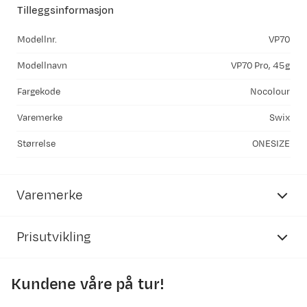
Tilleggsinformasjon
Modellnr.
VP70
Modellnavn
VP70 Pro, 45g
Fargekode
Nocolour
Varemerke
Swix
Størrelse
ONESIZE
Varemerke
Prisutvikling
Kundene våre på tur!
350