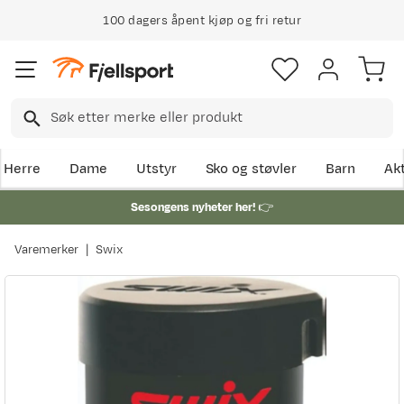
100 dagers åpent kjøp og fri retur
Herre
Dame
Utstyr
Sko og støvler
Barn
Akt
Sesongens nyheter her!
👉
Varemerker
Swix