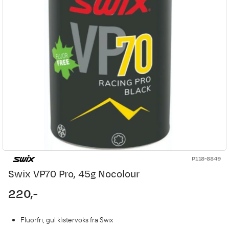
P118-8849
Swix VP70 Pro, 45g Nocolour
220,-
price
Fluorfri, gul klistervoks fra Swix