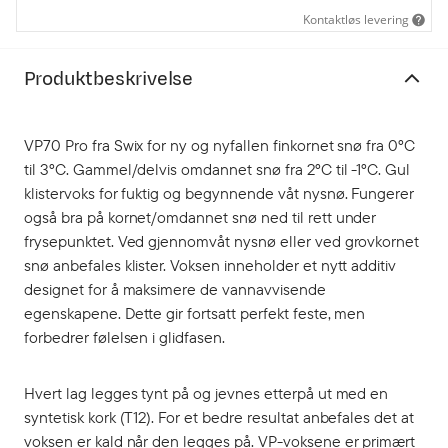
Kontaktløs levering
Produktbeskrivelse
VP70 Pro fra Swix for ny og nyfallen finkornet snø fra 0°C
til 3°C. Gammel/delvis omdannet snø fra 2°C til -1°C. Gul
klistervoks for fuktig og begynnende våt nysnø. Fungerer
også bra på kornet/omdannet snø ned til rett under
frysepunktet. Ved gjennomvåt nysnø eller ved grovkornet
snø anbefales klister. Voksen inneholder et nytt additiv
designet for å maksimere de vannavvisende
egenskapene. Dette gir fortsatt perfekt feste, men
forbedrer følelsen i glidfasen.
Hvert lag legges tynt på og jevnes etterpå ut med en
syntetisk kork (T12). For et bedre resultat anbefales det at
voksen er kald når den legges på. VP-voksene er primært