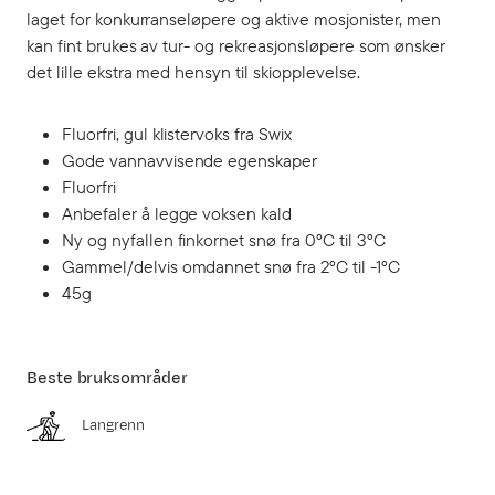
laget for konkurranseløpere og aktive mosjonister, men
kan fint brukes av tur- og rekreasjonsløpere som ønsker
det lille ekstra med hensyn til skiopplevelse.
Fluorfri, gul klistervoks fra Swix
Gode vannavvisende egenskaper
Fluorfri
Anbefaler å legge voksen kald
Ny og nyfallen finkornet snø fra 0°C til 3°C
Gammel/delvis omdannet snø fra 2°C til -1°C
45g
Beste bruksområder
Langrenn