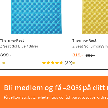
Therm-a-Rest
Therm-a-Rest
Z Seat Sol Blue / Silver
Z Seat Sol Limon/Sil
399,-
319,-
399,-
price
discounted
original
(
30
)
price
price
Bli medlem og få -20% på ditt 
Få velkomstrabatt, nyheter, tips og råd, bursdagsgave, ordreo