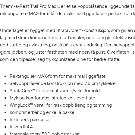
Therm-a-Rest Trail Pro Max L er et selvoppblåsende liggeunderla
rektangulære MAX-form får du maksimal liggeflate – perfekt for 
Underlaget er bygget med StrataCore™-konstruksjon, som gir en 
lag med skum kombinert med luftkanaler, noe som gir effektiv is
god støtte og avlastning, også på ujevnt underlag. Den selvoppbl
gjøre jobben, og juster fastheten med noen få pust. Overflaten i 
som den tilpasser seg trykkpunktene dine for bedre støtte.
Rektangulær MAX-form for maksimal liggeflate
Selvoppblåsende konstruksjon med 7,6 cm tykkelse
StrataCore™ for optimal varme/vekt-forhold
Myk og komfortabel stretch knit-overflate
WingLock™ ventil for rask oppblåsing og tømming
Komprimerbar og enkel å pakke
Inkludert: pakkpose
R-verdi: 4,4
Materiale topp: 50D polyester knit