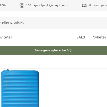
1200,-
100 dagers åpent kjøp og fri retur
Klimakompense
iviteter
SALG
Nyheter
Sesongens nyheter her!
👉