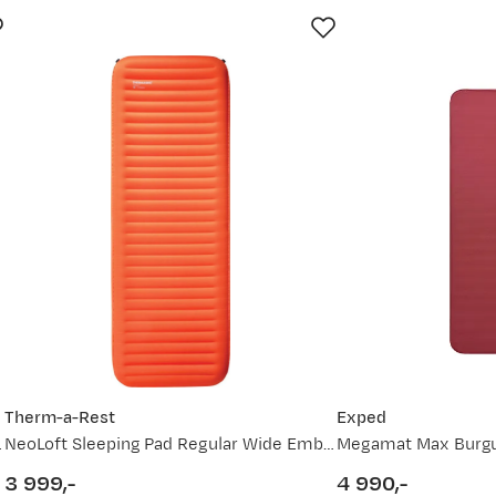
Therm-a-Rest
Exped
 Ruby Red
NeoLoft Sleeping Pad Regular Wide Ember
Megamat Max Burg
3 999,-
4 990,-