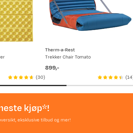
Therm-a-Rest
ver
Trekker Chair Tomato
899,-
price
(
30
)
(
14
neste kjøp*!
versikt, eksklusive tilbud og mer!