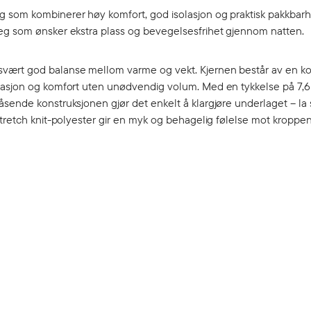
g som kombinerer høy komfort, god isolasjon og praktisk pakkbarh
deg som ønsker ekstra plass og bevegelsesfrihet gjennom natten.
svært god balanse mellom varme og vekt. Kjernen består av en ko
olasjon og komfort uten unødvendig volum. Med en tykkelse på 7,6
åsende konstruksjonen gjør det enkelt å klargjøre underlaget – l
stretch knit-polyester gir en myk og behagelig følelse mot kroppen