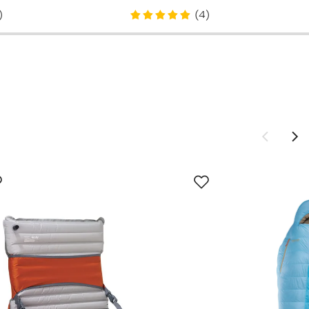
price
price
)
(
4
)