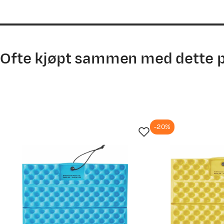
price
price
Ofte kjøpt sammen med dette 
-20%