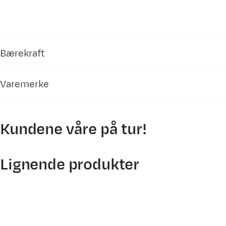
Bærekraft
Varemerke
SpinDye / Dope Dye / Solution Dye / e.
SpinDye er en sertifisering av polyesterfarging
Kundene våre på tur!
produksjonskjeden. Merkingen omfatter hvilke 
energiforbruk knyttet til farging av tekstil. W
tilhørende fabrikker kontrolleres av RISE som tr
Lignende produkter