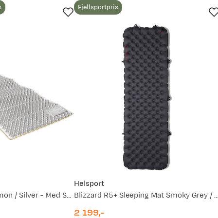
s
Fjellsportpris
Helsport
Z-Lite Sol Regular Limon / Silver - Med Skjønnhetsfeil
Blizzard R5+ Sleeping Mat Smoky Grey /
2 199,-