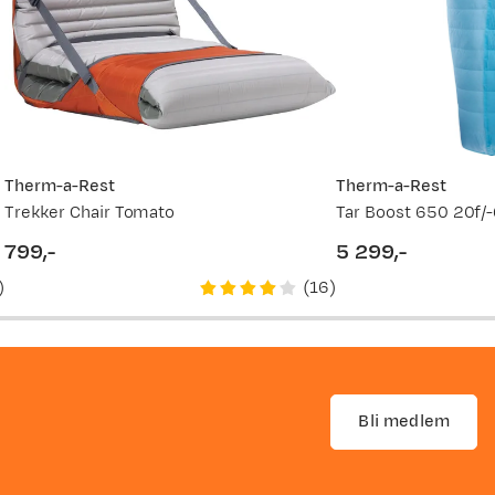
Therm-a-Rest
Therm-a-Rest
Trekker Chair Tomato
Tar Boost 650 20f/
799,-
5 299,-
price
price
)
(
16
)
Bli medlem