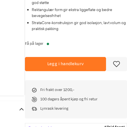
god støtte
Rektangulær form gir ekstra liggeflate og bedre
bevegelsesfrihet
StrataCore-konstruksjon gir god isolasjon, lavt volum og
praktisk pakking
Få på lager
Legg i handlekurv
Fri frakt over 1200,-
100 dagers åpent kjøp og fri retur
Lynrask levering
Alltid først!