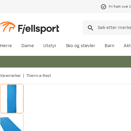
Fri frakt over 
Herre
Dame
Utstyr
Sko og støvler
Barn
Akt
Varemerker
Therm-a-Rest