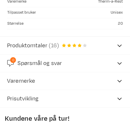
Varemerke
Therm-a-Rest
Tilpasset bruker
Unisex
Størrelse
20
Produktomtaler
(
16
)
0
4.1
Spørsmål og svar
Varemerke
basert på 30 anmeldelser
Prisutvikling
Kundene våre på tur!
Claus E
Bekreftet kjøper
950
2 måneder siden
900