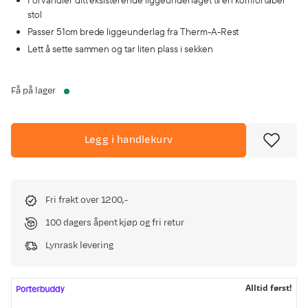
Forvandler ditt eksisterende liggeunderlaget til en komfortabel
stol
Passer 51cm brede liggeunderlag fra Therm-A-Rest
Lett å sette sammen og tar liten plass i sekken
Få på lager
Legg i handlekurv
Fri frakt over 1200,-
100 dagers åpent kjøp og fri retur
Lynrask levering
Alltid først!