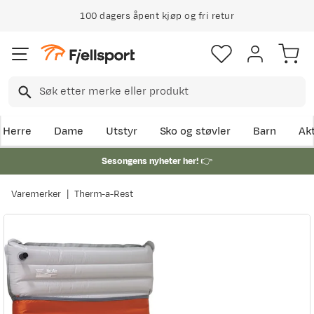
100 dagers åpent kjøp og fri retur
Herre
Dame
Utstyr
Sko og støvler
Barn
Akt
Sesongens nyheter her!
👉
Varemerker
Therm-a-Rest