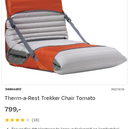
P657676
Therm-a-Rest Trekker Chair Tomato
799,-
price
(
16
)